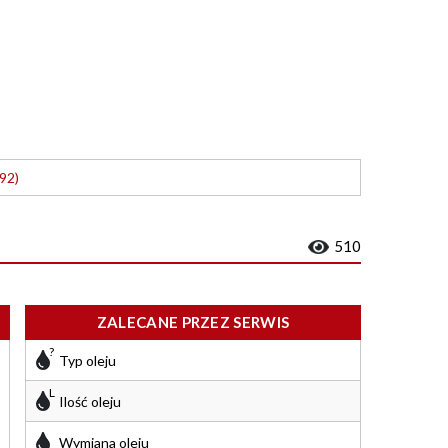
92)
510
ZALECANE PRZEZ SERWIS
Typ oleju
Ilość oleju
Wymiana oleju