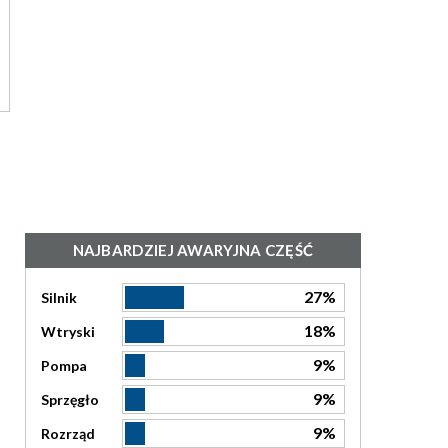
NAJBARDZIEJ AWARYJNA CZĘŚĆ
27%
Silnik
18%
Wtryski
9%
Pompa
9%
Sprzęgło
9%
Rozrząd