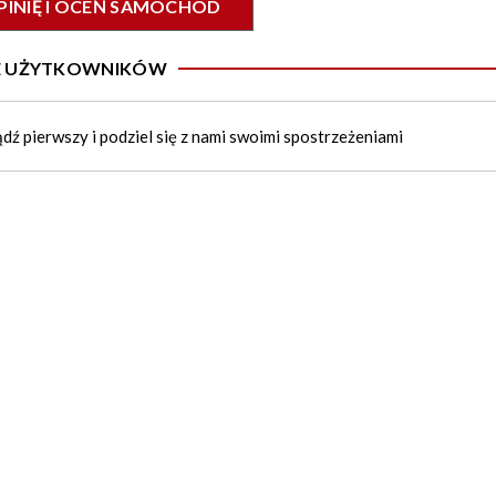
PINIĘ I OCEŃ SAMOCHÓD
IE UŻYTKOWNIKÓW
ądź pierwszy i podziel się z nami swoimi spostrzeżeniami