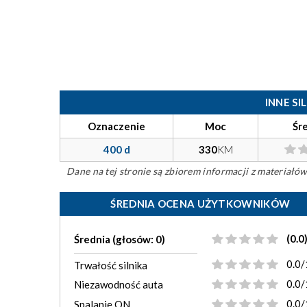
INNE S
Oznaczenie
Moc
Śr
400 d
330
KM
Dane na tej stronie są zbiorem informacji z materiał
ŚREDNIA OCENA UŻYTKOWNIKÓW
(0.0
Średnia (głosów: 0)
0.0/
Trwałość silnika
0.0/
Niezawodność auta
0.0/
Spalanie ON