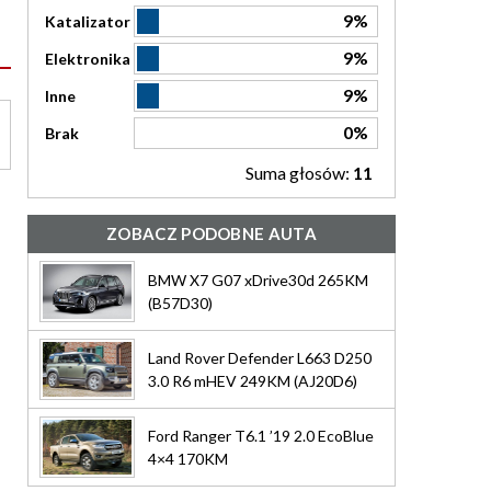
9%
Katalizator
9%
Elektronika
9%
Inne
0%
Brak
Suma głosów:
11
ZOBACZ PODOBNE AUTA
BMW X7 G07 xDrive30d 265KM
(B57D30)
Land Rover Defender L663 D250
3.0 R6 mHEV 249KM (AJ20D6)
Ford Ranger T6.1 ’19 2.0 EcoBlue
4×4 170KM