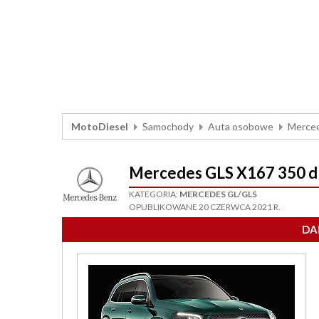
MotoDiesel
Samochody
Auta osobowe
Merce
Mercedes GLS X167 350 
KATEGORIA:
MERCEDES GL/GLS
OPUBLIKOWANE 20 CZERWCA 2021 R.
DA