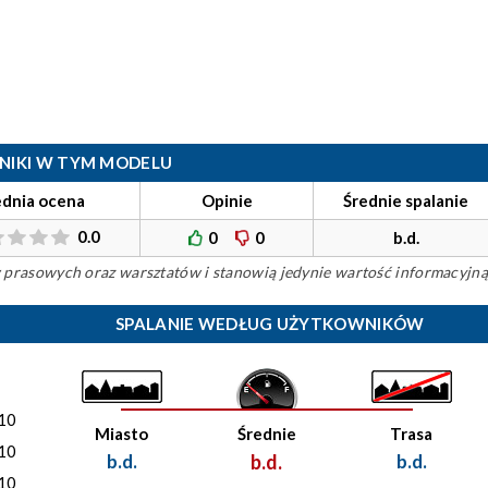
ILNIKI W TYM MODELU
ednia ocena
Opinie
Średnie spalanie
0.0
0
0
b.d.
ów prasowych oraz warsztatów i stanowią jedynie wartość informacyjną
SPALANIE WEDŁUG UŻYTKOWNIKÓW
)
10
Miasto
Średnie
Trasa
10
b.d.
b.d.
b.d.
10