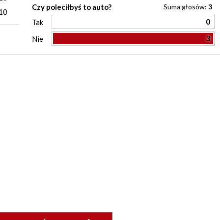
Czy poleciłbyś to auto?
Suma głosów:
3
10
0
Tak
3
Nie