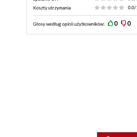
0.0/
Koszty utrzymania
0
0
Głosy według
opinii
użytkowników: