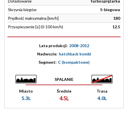
Doładowanie
turbosprężarka
Skrzynia biegów
5-biegowa
Prędkość maksymalna [km/h]
180
Przyspieszenie [s] (0-100 km/h)
12.5
Lata produkcji:
2008-2012
Nadwozie:
hatchback kombi
Segment:
C (kompaktowe)
SPALANIE
Miasto
Średnie
Trasa
5.3L
4.5L
4.0L