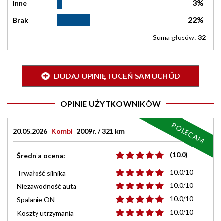
3%
Inne
22%
Brak
Suma głosów:
32
DODAJ OPINIĘ I OCEŃ SAMOCHÓD
OPINIE UŻYTKOWNIKÓW
POLECAM
20.05.2026
Kombi
2009r. / 321 km
(10.0)
Średnia ocena:
10.0/10
Trwałość silnika
10.0/10
Niezawodność auta
10.0/10
Spalanie ON
10.0/10
Koszty utrzymania