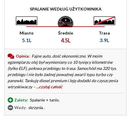
SPALANIE WEDŁUG UŻYTKOWNIKA
Miasto
Średnie
Trasa
5.1L
4.5L
3.9L
Opinia:
Fajne auto, dość ekonomiczne. W moim
egzemplarzu olej był wymieniany co 10 tysięcy kilometrów
(tylko ELF), połowa przebiegu to trasa. Samochód ma 320 tys.
przebiegu i nie było żadnej poważnej awarii typu turbo czy
panewki. Tankuję diesel premium i leję dodatki do czyszczenia
wtryskiwaczy –
...czytaj całość
Zalety:
Spalanie + tanio.
Wady:
skrzynia .