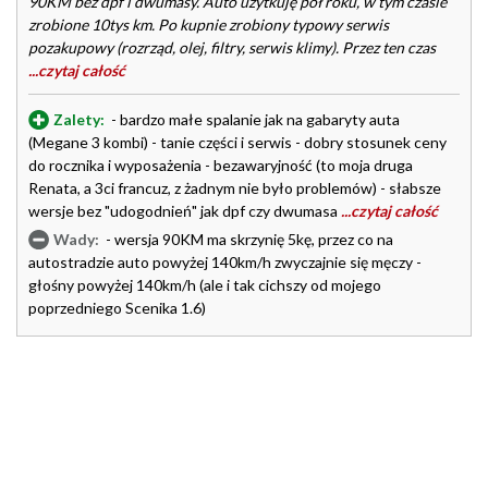
90KM bez dpf i dwumasy. Auto użytkuję pół roku, w tym czasie
zrobione 10tys km. Po kupnie zrobiony typowy serwis
pozakupowy (rozrząd, olej, filtry, serwis klimy). Przez ten czas
...czytaj całość
Zalety:
- bardzo małe spalanie jak na gabaryty auta
(Megane 3 kombi) - tanie części i serwis - dobry stosunek ceny
do rocznika i wyposażenia - bezawaryjność (to moja druga
Renata, a 3ci francuz, z żadnym nie było problemów) - słabsze
wersje bez "udogodnień" jak dpf czy dwumasa
...czytaj całość
Wady:
- wersja 90KM ma skrzynię 5kę, przez co na
autostradzie auto powyżej 140km/h zwyczajnie się męczy -
głośny powyżej 140km/h (ale i tak cichszy od mojego
poprzedniego Scenika 1.6)