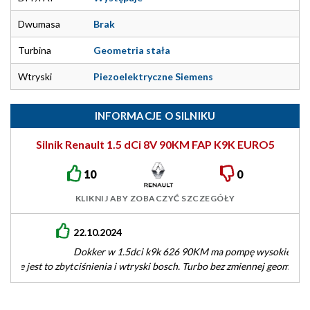
Dwumasa
Brak
Turbina
Geometria stała
Wtryski
Piezoelektryczne Siemens
INFORMACJE O SILNIKU
Silnik Renault 1.5 dCi 8V 90KM FAP K9K EURO5
10
0
KLIKNIJ ABY ZOBACZYĆ SZCZEGÓŁY
22.10.2024
Dokker w 1.5dci k9k 626 90KM ma pompę wysokiego
ciśnienia i wtryski bosch. Turbo bez zmiennej geometrii,
dwumasy brak, fap…