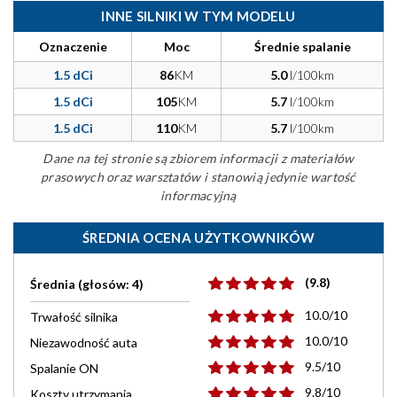
INNE SILNIKI W TYM MODELU
Oznaczenie
Moc
Średnie spalanie
1.5 dCi
86
KM
5.0
l/100km
1.5 dCi
105
KM
5.7
l/100km
1.5 dCi
110
KM
5.7
l/100km
Dane na tej stronie są zbiorem informacji z materiałów
prasowych oraz warsztatów i stanowią jedynie wartość
informacyjną
ŚREDNIA OCENA UŻYTKOWNIKÓW
(9.8)
Średnia (głosów: 4)
10.0/10
Trwałość silnika
10.0/10
Niezawodność auta
9.5/10
Spalanie ON
9.8/10
Koszty utrzymania