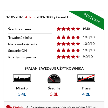
POLECAM
16.05.2016
Adam
2011r 180ty GrandTour
(9.8)
Średnia ocena:
10.0/10
Trwałość silnika
10.0/10
Niezawodność auta
10.0/10
Spalanie ON
9.0/10
Koszty utrzymania
SPALANIE WEDŁUG UŻYTKOWNIKA
Miasto
Średnie
Trasa
5.4L
5.0L
4.2L
Opinia:
Auto godne polecenia obecnie przebieg 180tys i