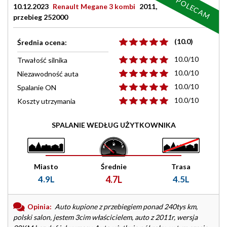
POLECAM
10.12.2023
Renault Megane 3 kombi
2011,
przebieg 252000
(10.0)
Średnia ocena:
10.0/10
Trwałość silnika
10.0/10
Niezawodność auta
10.0/10
Spalanie ON
10.0/10
Koszty utrzymania
SPALANIE WEDŁUG UŻYTKOWNIKA
Miasto
Średnie
Trasa
4.9L
4.7L
4.5L
Opinia:
Auto kupione z przebiegiem ponad 240tys km,
polski salon, jestem 3cim właścicielem, auto z 2011r, wersja