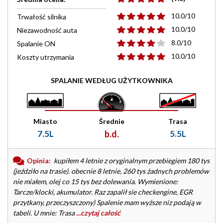
10.0/10
Trwałość silnika
10.0/10
Niezawodność auta
8.0/10
Spalanie ON
10.0/10
Koszty utrzymania
SPALANIE WEDŁUG UŻYTKOWNIKA
Miasto
Średnie
Trasa
7.5L
b.d.
5.5L
Opinia:
kupiłem 4 letnie z oryginalnym przebiegiem 180 tys
(jeździło na trasie). obecnie 8 letnie, 260 tys żadnych problemów
nie miałem, olej co 15 tys bez dolewania. Wymienione:
Tarcze/klocki, akumulator. Raz zapalił sie checkengine, EGR
przytkany, przeczyszczony) Spalenie mam wyższe niz podają w
tabeli. U mnie: Trasa
...czytaj całość