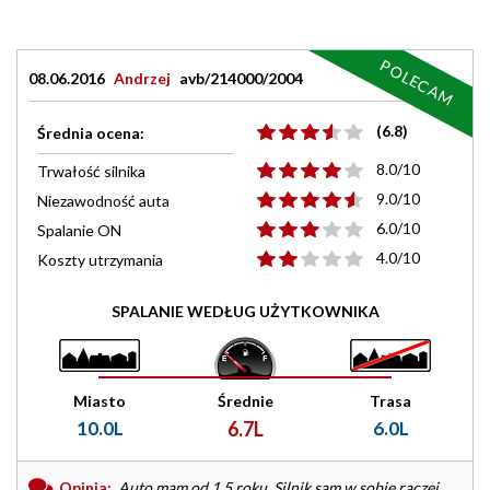
POLECAM
08.06.2016
Andrzej
avb/214000/2004
(6.8)
Średnia ocena:
8.0/10
Trwałość silnika
9.0/10
Niezawodność auta
6.0/10
Spalanie ON
4.0/10
Koszty utrzymania
SPALANIE WEDŁUG UŻYTKOWNIKA
Miasto
Średnie
Trasa
10.0L
6.7L
6.0L
Opinia:
Auto mam od 1.5 roku. Silnik sam w sobie raczej