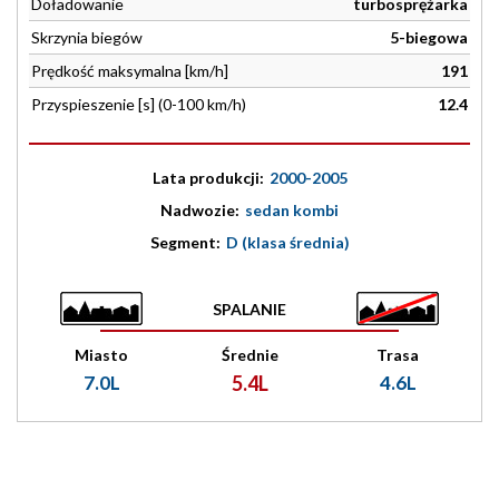
Doładowanie
turbosprężarka
Skrzynia biegów
5-biegowa
Prędkość maksymalna [km/h]
191
Przyspieszenie [s] (0-100 km/h)
12.4
Lata produkcji:
2000-2005
Nadwozie:
sedan kombi
Segment:
D (klasa średnia)
SPALANIE
Miasto
Średnie
Trasa
7.0L
5.4L
4.6L