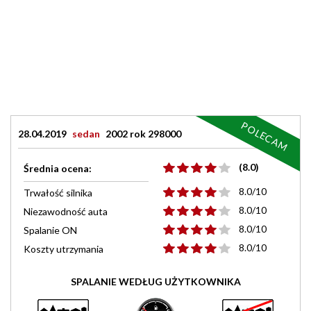
POLECAM
28.04.2019
sedan
2002 rok 298000
(8.0)
Średnia ocena:
8.0/10
Trwałość silnika
8.0/10
Niezawodność auta
8.0/10
Spalanie ON
8.0/10
Koszty utrzymania
SPALANIE WEDŁUG UŻYTKOWNIKA