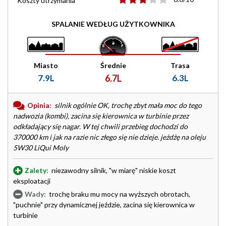
Koszty utrzymania
SPALANIE WEDŁUG UŻYTKOWNIKA
Miasto
Średnie
Trasa
7.9L
6.7L
6.3L
Opinia:
silnik ogólnie OK, trochę zbyt mała moc do tego
nadwozia (kombi), zacina się kierownica w turbinie przez
odkładający się nagar. W tej chwili przebieg dochodzi do
370000 km i jak na razie nic złego się nie dzieje. jeżdżę na oleju
5W30 LiQui Moly
Zalety:
niezawodny silnik, "w miarę" niskie koszt
eksploatacji
Wady:
trochę braku mu mocy na wyższych obrotach,
"puchnie" przy dynamicznej jeździe, zacina się kierownica w
turbinie