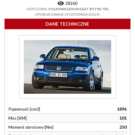
28260
KATEGORIA:
VOLKSWAGEN PASSAT B5 ('96-'05)
OPUBLIKOWANE 29 LISTOPADA 2012 R.
DANE TECHNICZNE
Pojemność [cm3]
1896
Moc [KM]
101
Moment obrotowy [Nm]
250