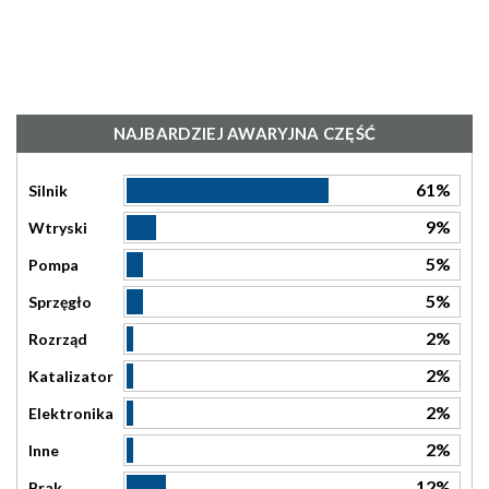
NAJBARDZIEJ AWARYJNA CZĘŚĆ
61%
Silnik
9%
Wtryski
5%
Pompa
5%
Sprzęgło
2%
Rozrząd
2%
Katalizator
2%
Elektronika
2%
Inne
12%
Brak