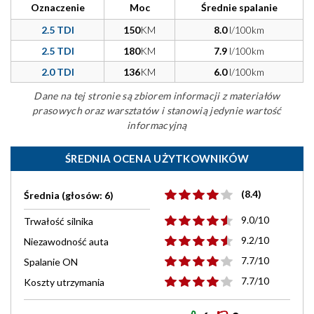
Oznaczenie
Moc
Średnie spalanie
2.5 TDI
150
KM
8.0
l/100km
2.5 TDI
180
KM
7.9
l/100km
2.0 TDI
136
KM
6.0
l/100km
Dane na tej stronie są zbiorem informacji z materiałów
prasowych oraz warsztatów i stanowią jedynie wartość
informacyjną
ŚREDNIA OCENA UŻYTKOWNIKÓW
(8.4)
Średnia (głosów: 6)
9.0/10
Trwałość silnika
9.2/10
Niezawodność auta
7.7/10
Spalanie ON
7.7/10
Koszty utrzymania