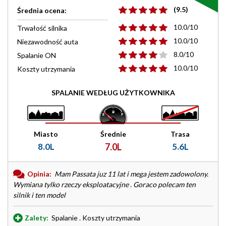
(9.5)
Średnia ocena:
10.0/10
Trwałość silnika
10.0/10
Niezawodność auta
8.0/10
Spalanie ON
10.0/10
Koszty utrzymania
SPALANIE WEDŁUG UŻYTKOWNIKA
Miasto
Średnie
Trasa
8.0L
7.0L
5.6L
Opinia:
Mam Passata juz 11 lat i mega jestem zadowolony.
Wymiana tylko rzeczy eksploatacyjne . Goraco polecam ten
silnik i ten model
Zalety:
Spalanie . Koszty utrzymania