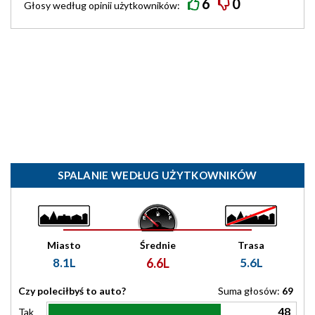
6
0
Głosy według
opinii
użytkowników:
SPALANIE WEDŁUG UŻYTKOWNIKÓW
Miasto
Średnie
Trasa
8.1L
6.6L
5.6L
Czy poleciłbyś to auto?
Suma głosów:
69
48
Tak