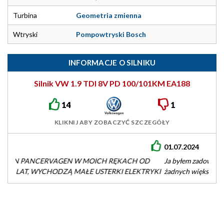
Turbina
Geometria zmienna
Wtryski
Pompowtryski Bosch
INFORMACJE O SILNIKU
Silnik VW 1.9 TDI 8V PD 100/101KM EA188
14
1
KLIKNIJ ABY ZOBACZYĆ SZCZEGÓŁY
01.07.2024
Ja byłem zadowolony z tego silnika, zrobiłem nim 100k km, bez
żadnych większych usterek, w trasie palił nawet 4l,
autostrada…