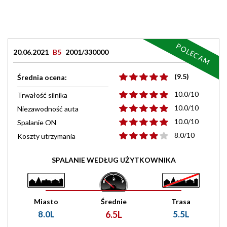
POLECAM
20.06.2021
B5
2001/330000
(9.5)
Średnia ocena:
10.0/10
Trwałość silnika
10.0/10
Niezawodność auta
10.0/10
Spalanie ON
8.0/10
Koszty utrzymania
SPALANIE WEDŁUG UŻYTKOWNIKA
Miasto
Średnie
Trasa
8.0L
6.5L
5.5L