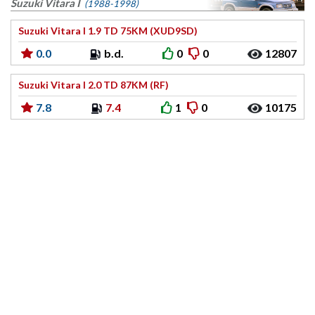
Suzuki Vitara I
(1988-1998)
Suzuki Vitara I 1.9 TD 75KM (XUD9SD)
0.0
b.d.
0
0
12807
Suzuki Vitara I 2.0 TD 87KM (RF)
7.8
7.4
1
0
10175