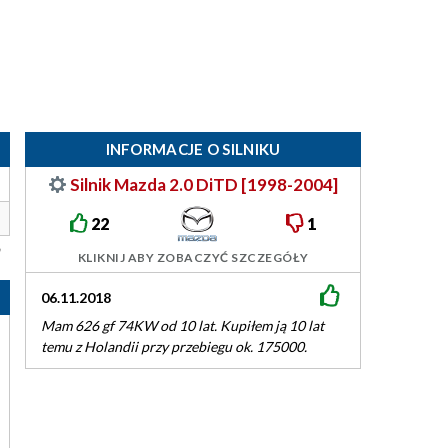
INFORMACJE O SILNIKU
Silnik Mazda 2.0 DiTD [1998-2004]
22
1
KLIKNIJ ABY ZOBACZYĆ SZCZEGÓŁY
24.12.2017
 lat. Kupiłem ją 10 lat
Mzr-cd to nie to samo co Ditd . Premacy miał
rzebiegu ok. 175000.
lat i auto bezawaryjne . Dobiłem do 265tyś .…