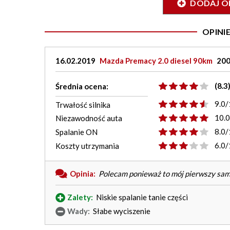
DODAJ O
OPIN
16.02.2019
Mazda Premacy 2.0 diesel 90km
200
(8.3
Średnia ocena:
9.0/
Trwałość silnika
10.
Niezawodność auta
8.0/
Spalanie ON
6.0/
Koszty utrzymania
Opinia:
Polecam ponieważ to mój pierwszy samoc
Zalety:
Niskie spalanie tanie części
Wady:
Słabe wyciszenie