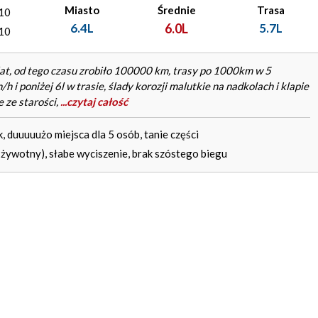
Miasto
Średnie
Trasa
10
6.4L
6.0L
5.7L
10
 lat, od tego czasu zrobiło 100000 km, trasy po 1000km w 5
poniżej 6l w trasie, ślady korozji malutkie na nadkolach i klapie
 ze starości,
...czytaj całość
, duuuuużo miejsca dla 5 osób, tanie części
k żywotny), słabe wyciszenie, brak szóstego biegu