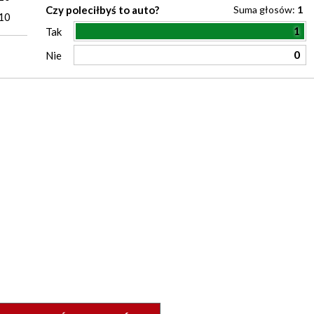
Czy poleciłbyś to auto?
Suma głosów:
1
10
1
Tak
0
Nie