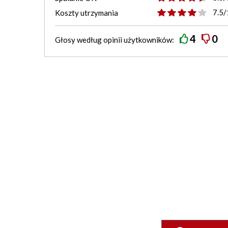
7.5/
Koszty utrzymania
4
0
Głosy według
opinii
użytkowników: