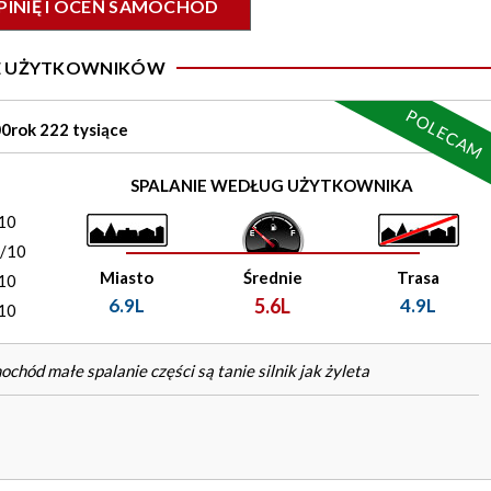
PINIĘ I OCEŃ SAMOCHÓD
IE UŻYTKOWNIKÓW
POLECAM
0rok 222 tysiące
)
SPALANIE WEDŁUG UŻYTKOWNIKA
10
0/10
Miasto
Średnie
Trasa
10
6.9L
5.6L
4.9L
10
hód małe spalanie części są tanie silnik jak żyleta