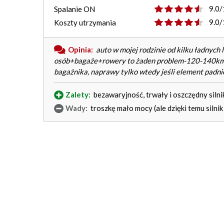
9.0/
Spalanie ON
9.0/
Koszty utrzymania
Opinia:
auto w mojej rodzinie od kilku ładnych
osób+bagaże+rowery to żaden problem-120-140km/h i 
bagażnika, naprawy tylko wtedy jeśli element padnie
Zalety:
bezawaryjność, trwały i oszczędny silnik
Wady:
troszkę mało mocy (ale dzięki temu silni