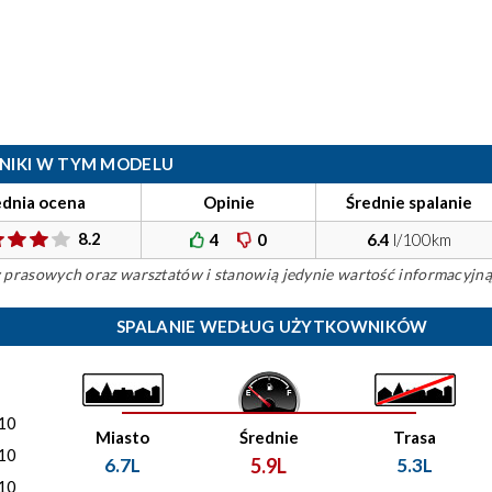
ILNIKI W TYM MODELU
ednia ocena
Opinie
Średnie spalanie
8.2
4
0
6.4
l/100km
ów prasowych oraz warsztatów i stanowią jedynie wartość informacyjną
SPALANIE WEDŁUG UŻYTKOWNIKÓW
06.11.2018
Mam 626 gf 74KW od 10
temu z Holandii przy p
)
Niedawno pękło…
10
Miasto
Średnie
Trasa
10
6.7L
5.9L
5.3L
10