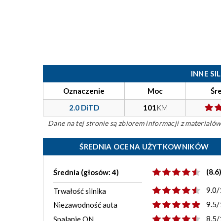
INNE S
Oznaczenie
Moc
Śr
2.0 DiTD
101
KM
Dane na tej stronie są zbiorem informacji z materiał
ŚREDNIA OCENA UŻYTKOWNIKÓW
(8.6
Średnia (głosów: 4)
9.0/
Trwałość silnika
9.5/
Niezawodność auta
8.5/
Spalanie ON