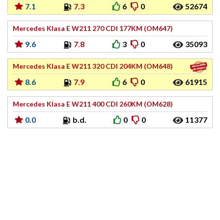
7.1
7.3
6
0
52674
Mercedes Klasa E W211 270 CDI 177KM (OM647)
9.6
7.8
3
0
35093
Mercedes Klasa E W211 320 CDI 204KM (OM648)
8.6
7.9
6
0
61915
Mercedes Klasa E W211 400 CDI 260KM (OM628)
0.0
b.d.
0
0
11377