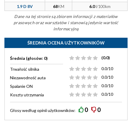
1.9 D 8V
68
KM
6.0
l/100km
Dane na tej stronie są zbiorem informacji z materiałów
prasowych oraz warsztatów i stanowią jedynie wartość
informacyjną
ŚREDNIA OCENA UŻYTKOWNIKÓW
(0.0)
Średnia (głosów: 0)
0.0/10
Trwałość silnika
0.0/10
Niezawodność auta
0.0/10
Spalanie ON
0.0/10
Koszty utrzymania
0
0
Głosy według
opinii
użytkowników: