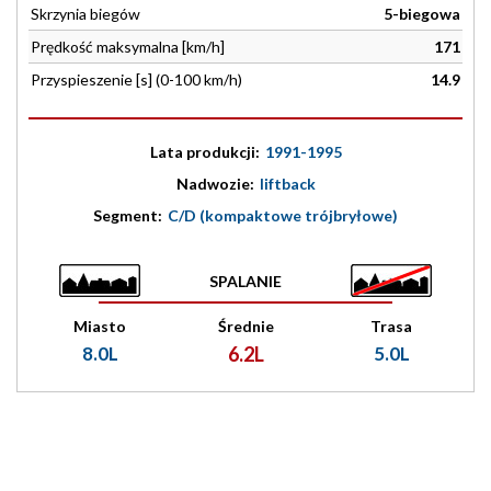
Skrzynia biegów
5-biegowa
Prędkość maksymalna [km/h]
171
Przyspieszenie [s] (0-100 km/h)
14.9
Lata produkcji:
1991-1995
Nadwozie:
liftback
Segment:
C/D (kompaktowe trójbryłowe)
SPALANIE
Miasto
Średnie
Trasa
8.0L
6.2L
5.0L