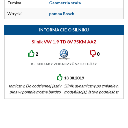
Turbina
Geometria stała
Wtryski
pompa Bosch
INFORMACJE O SILNIKU
Silnik VW 1.9 TD 8V 75KM AAZ
2
0
KLIKNIJ ABY ZOBACZYĆ SZCZEGÓŁY
13.08.2019
Silnik dynamiczny po zmianie na Boost PIN (tania i łatwa
modyfikacja), łatwo podnieść trochę moc. Posiadałem 7 lat.
Spalanie od…