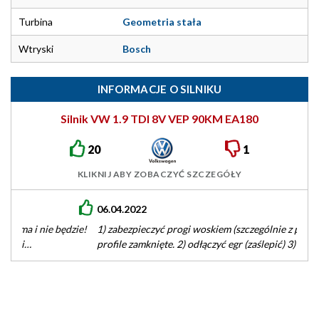
Turbina
Geometria stała
Wtryski
Bosch
INFORMACJE O SILNIKU
Silnik VW 1.9 TDI 8V VEP 90KM EA180
20
1
KLIKNIJ ABY ZOBACZYĆ SZCZEGÓŁY
06.04.2022
1) zabezpieczyć progi woskiem (szczególnie z przodu Tecyl) i
profile zamknięte. 2) odłączyć egr (zaślepić) 3) co jakiś czas
przeczyści…