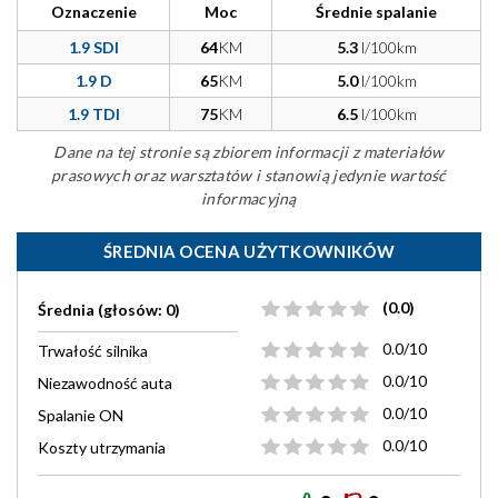
Oznaczenie
Moc
Średnie spalanie
1.9 SDI
64
KM
5.3
l/100km
1.9 D
65
KM
5.0
l/100km
1.9 TDI
75
KM
6.5
l/100km
Dane na tej stronie są zbiorem informacji z materiałów
prasowych oraz warsztatów i stanowią jedynie wartość
informacyjną
ŚREDNIA OCENA UŻYTKOWNIKÓW
(0.0)
Średnia (głosów: 0)
0.0/10
Trwałość silnika
0.0/10
Niezawodność auta
0.0/10
Spalanie ON
0.0/10
Koszty utrzymania