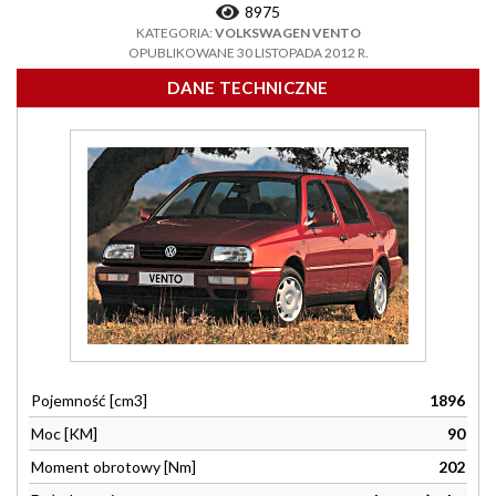
8975
KATEGORIA:
VOLKSWAGEN VENTO
OPUBLIKOWANE 30 LISTOPADA 2012 R.
DANE TECHNICZNE
Pojemność [cm3]
1896
Moc [KM]
90
Moment obrotowy [Nm]
202