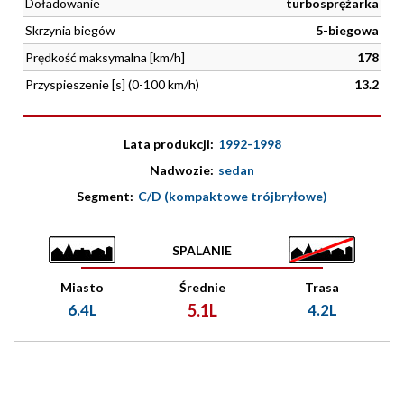
Doładowanie
turbosprężarka
Skrzynia biegów
5-biegowa
Prędkość maksymalna [km/h]
178
Przyspieszenie [s] (0-100 km/h)
13.2
Lata produkcji:
1992-1998
Nadwozie:
sedan
Segment:
C/D (kompaktowe trójbryłowe)
SPALANIE
Miasto
Średnie
Trasa
6.4L
5.1L
4.2L