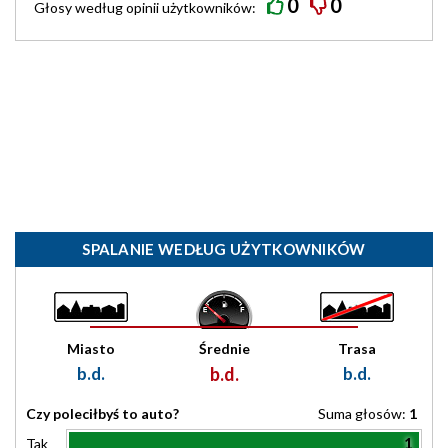
0
0
Głosy według
opinii
użytkowników:
SPALANIE WEDŁUG UŻYTKOWNIKÓW
Miasto
Średnie
Trasa
b.d.
b.d.
b.d.
Czy poleciłbyś to auto?
Suma głosów:
1
1
Tak