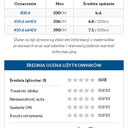
Oznaczenie
Moc
Średnie spalanie
400 d
330
KM
b.d.
350 d mHEV
336
KM
6.8
l/100km
450 d mHEV
390
KM
7.1
l/100km
Dane na tej stronie są zbiorem informacji z materiałów
prasowych oraz warsztatów i stanowią jedynie wartość
informacyjną
ŚREDNIA OCENA UŻYTKOWNIKÓW
(0.0)
Średnia (głosów: 0)
0.0/10
Trwałość silnika
0.0/10
Niezawodność auta
0.0/10
Spalanie ON
0.0/10
Koszty utrzymania