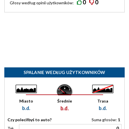
0
0
Głosy według
opinii
użytkowników:
SPALANIE WEDŁUG UŻYTKOWNIKÓW
Miasto
Średnie
Trasa
b.d.
b.d.
b.d.
Czy poleciłbyś to auto?
Suma głosów:
1
0
Tak