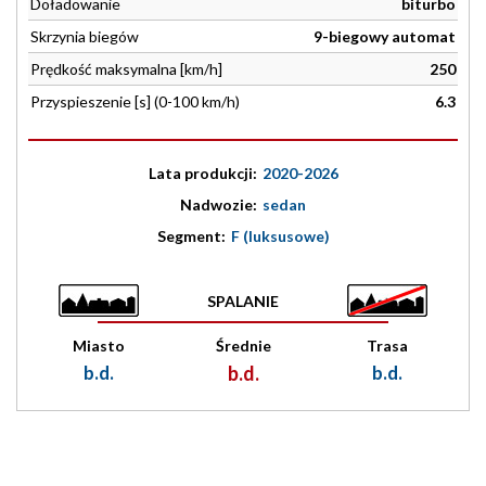
Doładowanie
biturbo
Skrzynia biegów
9-biegowy automat
Prędkość maksymalna [km/h]
250
Przyspieszenie [s] (0-100 km/h)
6.3
Lata produkcji:
2020-2026
Nadwozie:
sedan
Segment:
F (luksusowe)
SPALANIE
Miasto
Średnie
Trasa
b.d.
b.d.
b.d.