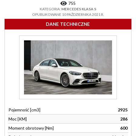
755
KATEGORIA:
MERCEDES KLASA S
OPUBLIKOWANE 10 PAŹDZIERNIKA 2021 R.
DANE TECHNICZNE
Pojemność [cm3]
2925
Moc [KM]
286
Moment obrotowy [Nm]
600