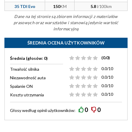
35 TDI Evo
150
KM
5.8
l/100km
Dane na tej stronie są zbiorem informacji z materiałów
prasowych oraz warsztatów i stanowią jedynie wartość
informacyjną
ŚREDNIA OCENA UŻYTKOWNIKÓW
(0.0)
Średnia (głosów: 0)
0.0/10
Trwałość silnika
0.0/10
Niezawodność auta
0.0/10
Spalanie ON
0.0/10
Koszty utrzymania
0
0
Głosy według
opinii
użytkowników: