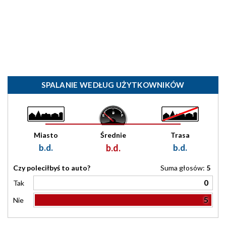
SPALANIE WEDŁUG UŻYTKOWNIKÓW
Miasto
Średnie
Trasa
b.d.
b.d.
b.d.
Czy poleciłbyś to auto?
Suma głosów:
5
0
Tak
5
Nie