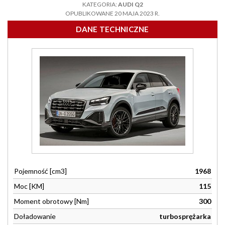
KATEGORIA:
AUDI Q2
OPUBLIKOWANE 20 MAJA 2023 R.
DANE TECHNICZNE
Pojemność [cm3]
1968
Moc [KM]
115
Moment obrotowy [Nm]
300
Doładowanie
turbosprężarka