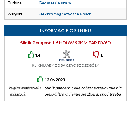
Turbina
Geometria stała
Wtryski
Elektromagnetyczne Bosch
INFORMACJE O SILNIKU
Silnik Peugeot 1.6 HDi 8V 92KM FAP DV6D
14
1
KLIKNIJ ABY ZOBACZYĆ SZCZEGÓŁY
13.06.2023
Silnik pancerny. Nie robione dosłownie nic oprócz wymiany
oleju/filtrów. Fajnie się zbiera, choć trzeba przyznać, że
demonem szybkości nie jest.…