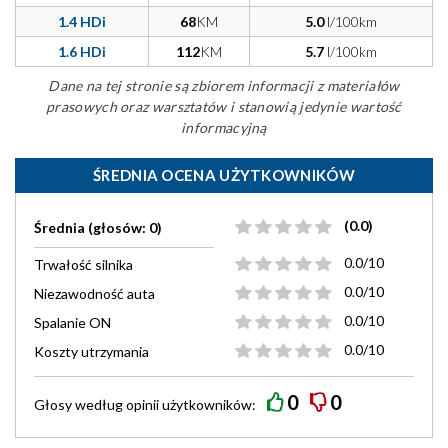
1.4 HDi
68
KM
5.0
l/100km
1.6 HDi
112
KM
5.7
l/100km
Dane na tej stronie są zbiorem informacji z materiałów
prasowych oraz warsztatów i stanowią jedynie wartość
informacyjną
ŚREDNIA OCENA UŻYTKOWNIKÓW
(0.0)
Średnia (głosów: 0)
0.0/10
Trwałość silnika
0.0/10
Niezawodność auta
0.0/10
Spalanie ON
0.0/10
Koszty utrzymania
0
0
Głosy według
opinii
użytkowników: