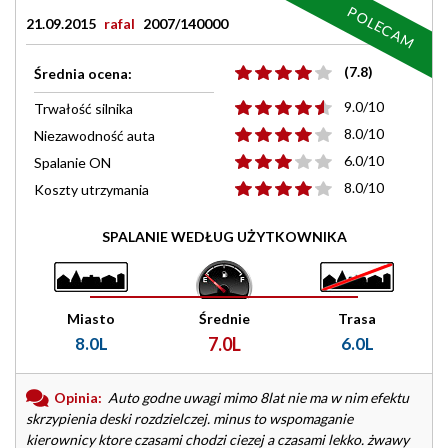
POLECAM
21.09.2015
rafal
2007/140000
(7.8)
Średnia ocena:
9.0/10
Trwałość silnika
8.0/10
Niezawodność auta
6.0/10
Spalanie ON
8.0/10
Koszty utrzymania
SPALANIE WEDŁUG UŻYTKOWNIKA
Miasto
Średnie
Trasa
8.0L
7.0L
6.0L
Opinia:
Auto godne uwagi mimo 8lat nie ma w nim efektu
skrzypienia deski rozdzielczej. minus to wspomaganie
kierownicy ktore czasami chodzi ciezej a czasami lekko. żwawy