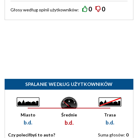
0
0
Głosy według
opinii
użytkowników:
SPALANIE WEDŁUG UŻYTKOWNIKÓW
Miasto
Średnie
Trasa
b.d.
b.d.
b.d.
Czy poleciłbyś to auto?
Suma głosów:
0