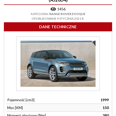
1456
KATEGORIA:
RANGE ROVER EVOQUE
OPUBLIKOWANE 9 STYCZNIA 2021 R.
DANE TECHNICZNE
Pojemność [cm3]
1999
Moc [KM]
150
Moment obrotowy [Nm]
380