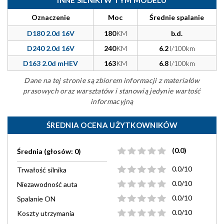
INNE SILNIKI W TYM MODELU
Oznaczenie
Moc
Średnie spalanie
D180 2.0d 16V
180
KM
b.d.
D240 2.0d 16V
240
KM
6.2
l/100km
D163 2.0d mHEV
163
KM
6.8
l/100km
Dane na tej stronie są zbiorem informacji z materiałów
prasowych oraz warsztatów i stanowią jedynie wartość
informacyjną
ŚREDNIA OCENA UŻYTKOWNIKÓW
(0.0)
Średnia (głosów: 0)
0.0/10
Trwałość silnika
0.0/10
Niezawodność auta
0.0/10
Spalanie ON
0.0/10
Koszty utrzymania