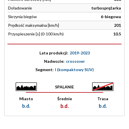
Doładowanie
turbosprężarka
Skrzynia biegów
6-biegowa
Prędkość maksymalna [km/h]
201
Przyspieszenie [s] (0-100 km/h)
10.5
Lata produkcji:
2019-2023
Nadwozie:
crossover
Segment:
I (kompaktowy SUV)
SPALANIE
Miasto
Średnie
Trasa
b.d.
b.d.
b.d.