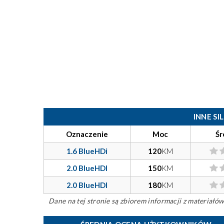
INNE S
Oznaczenie
Moc
Śr
1.6 BlueHDi
120
KM
2.0 BlueHDI
150
KM
2.0 BlueHDI
180
KM
Dane na tej stronie są zbiorem informacji z materiał