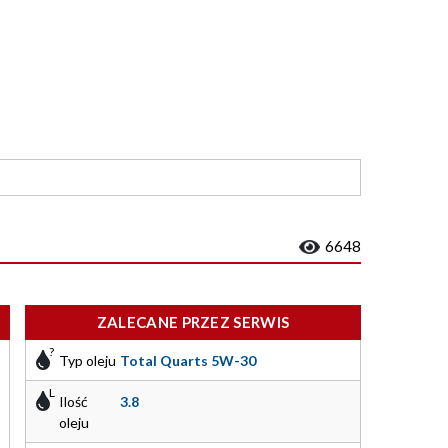
6648
ZALECANE PRZEZ SERWIS
Typ oleju
Total Quarts 5W-30
Ilość
3.8
oleju