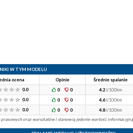
ILNIKI W TYM MODELU
ednia ocena
Opinie
Średnie spalanie
0.0
0
0
4.2
l/100km
0.0
0
0
4.6
l/100km
0.0
0
0
4.8
l/100km
ów prasowych oraz warsztatów i stanowią jedynie wartość informacyjną