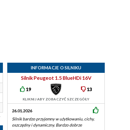
INFORMACJE O SILNIKU
Silnik Peugeot 1.5 BlueHDi 16V
130/131KM DV5RC
19
13
KLIKNIJ ABY ZOBACZYĆ SZCZEGÓŁY
26.01.2026
16.11.2025
Silnik bardzo przyjemny w użytkowaniu, cichy,
W dwa lata zrobi
oszczędny i dynamiczny. Bardzo dobrze
Niskie zużycie p