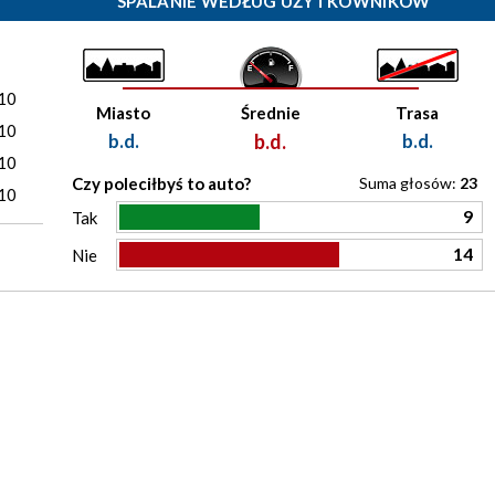
SPALANIE WEDŁUG UŻYTKOWNIKÓW
)
10
Miasto
Średnie
Trasa
10
b.d.
b.d.
b.d.
10
Czy poleciłbyś to auto?
Suma głosów:
23
10
9
Tak
14
Nie