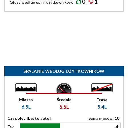
0
1
Głosy według
opinii
użytkowników:
SPALANIE WEDŁUG UŻYTKOWNIKÓW
Miasto
Średnie
Trasa
6.5L
5.5L
5.4L
Czy poleciłbyś to auto?
Suma głosów:
10
4
Tak