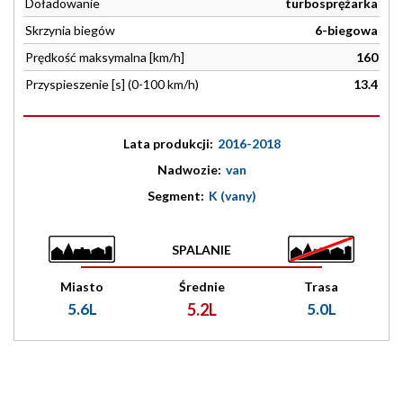
Doładowanie
turbosprężarka
Skrzynia biegów
6-biegowa
Prędkość maksymalna [km/h]
160
Przyspieszenie [s] (0-100 km/h)
13.4
Lata produkcji:
2016-2018
Nadwozie:
van
Segment:
K (vany)
SPALANIE
Miasto
Średnie
Trasa
5.6L
5.2L
5.0L