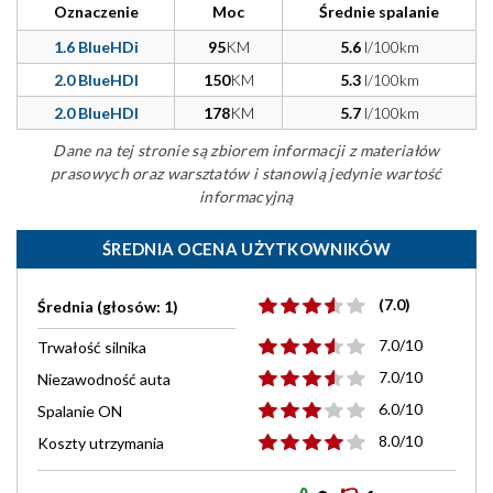
Oznaczenie
Moc
Średnie spalanie
1.6 BlueHDi
95
KM
5.6
l/100km
2.0 BlueHDI
150
KM
5.3
l/100km
2.0 BlueHDI
178
KM
5.7
l/100km
Dane na tej stronie są zbiorem informacji z materiałów
prasowych oraz warsztatów i stanowią jedynie wartość
informacyjną
ŚREDNIA OCENA UŻYTKOWNIKÓW
(7.0)
Średnia (głosów: 1)
7.0/10
Trwałość silnika
7.0/10
Niezawodność auta
6.0/10
Spalanie ON
8.0/10
Koszty utrzymania