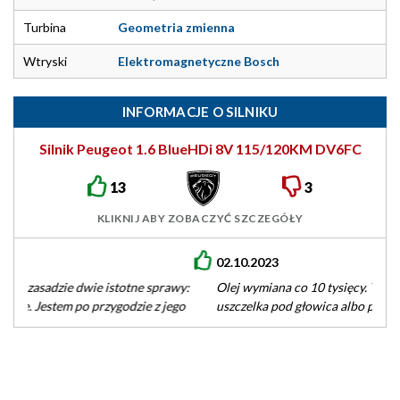
Turbina
Geometria zmienna
Wtryski
Elektromagnetyczne Bosch
INFORMACJE O SILNIKU
Silnik Peugeot 1.6 BlueHDi 8V 115/120KM DV6FC
13
3
KLIKNIJ ABY ZOBACZYĆ SZCZEGÓŁY
02.10.2023
Olej wymiana co 10 tysięcy. Teraz przy 170tys. Padnięta
uszczelka pod głowica albo pęknięty blok silnika. Może mam
pecha.