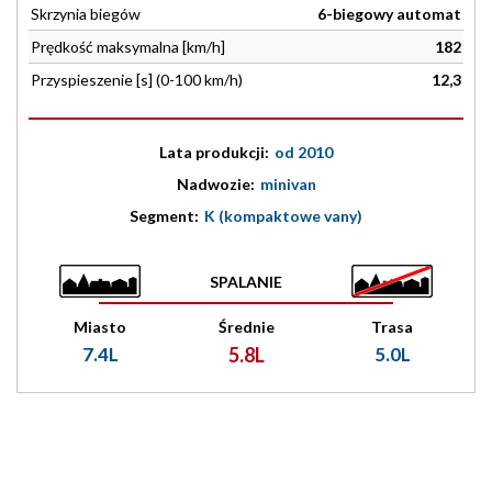
Skrzynia biegów
6-biegowy automat
Prędkość maksymalna [km/h]
182
Przyspieszenie [s] (0-100 km/h)
12,3
Lata produkcji:
od 2010
Nadwozie:
minivan
Segment:
K (kompaktowe vany)
SPALANIE
Miasto
Średnie
Trasa
7.4L
5.8L
5.0L