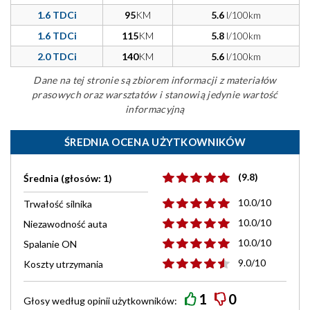
1.6 TDCi
95
KM
5.6
l/100km
1.6 TDCi
115
KM
5.8
l/100km
2.0 TDCi
140
KM
5.6
l/100km
Dane na tej stronie są zbiorem informacji z materiałów
prasowych oraz warsztatów i stanowią jedynie wartość
informacyjną
ŚREDNIA OCENA UŻYTKOWNIKÓW
(9.8)
Średnia (głosów: 1)
10.0/10
Trwałość silnika
10.0/10
Niezawodność auta
10.0/10
Spalanie ON
9.0/10
Koszty utrzymania
1
0
Głosy według
opinii
użytkowników: