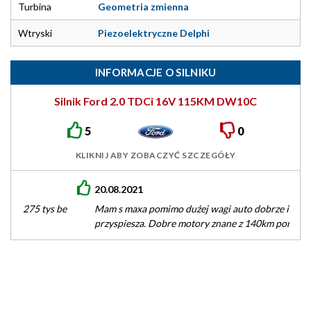
Turbina
Geometria zmienna
Wtryski
Piezoelektryczne Delphi
INFORMACJE O SILNIKU
Silnik Ford 2.0 TDCi 16V 115KM DW10C
5
0
KLIKNIJ ABY ZOBACZYĆ SZCZEGÓŁY
20.08.2021
Mam s maxa pomimo dużej wagi auto dobrze i dynamicznie
przyspiesza. Dobre motory znane z 140km ponoć 115 to nic…