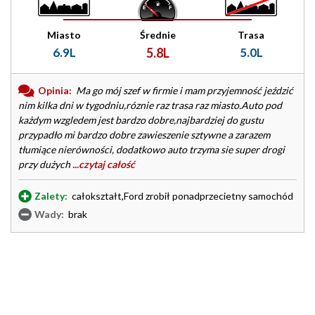
Miasto
Średnie
Trasa
6.9L
5.8L
5.0L
Opinia:
Ma go mój szef w firmie i mam przyjemność jeździć
nim kilka dni w tygodniu,róznie raz trasa raz miasto.Auto pod
każdym wzgledem jest bardzo dobre,najbardziej do gustu
przypadło mi bardzo dobre zawieszenie sztywne a zarazem
tłumiące nierówności, dodatkowo auto trzyma sie super drogi
przy dużych
...czytaj całość
Zalety:
całokształt,Ford zrobił ponadprzecietny samochód
Wady:
brak