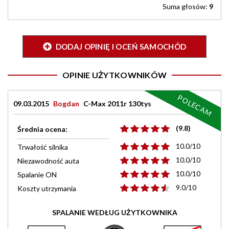
Suma głosów:
9
DODAJ OPINIĘ I OCEŃ SAMOCHÓD
OPINIE UŻYTKOWNIKÓW
POLECAM
09.03.2015
Bogdan
C-Max 2011r 130tys
(9.8)
Średnia ocena:
10.0/10
Trwałość silnika
10.0/10
Niezawodność auta
10.0/10
Spalanie ON
9.0/10
Koszty utrzymania
SPALANIE WEDŁUG UŻYTKOWNIKA