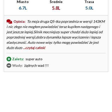
Miasto
Średnie
Trasa
6.7L
5.8L
5.0L
Opinia:
To moja druga Q5-tka poprzednia w wersji 143KM
i nic złego nie mogłem powiedzieć teraz kupiłem następnego i
jest jeszcze lepiej.Silnik mocniejszy super chodzi dużo lepiej od
poprzedniej wersji,dobra dynamika lepsze wyciszenie i lepsza
elastyczność. Auto nowe więc tylko mogę powiedzieć że jest
dużo duzo
...czytaj całość
Zalety:
super auto
Wady:
żądnych wad !!!