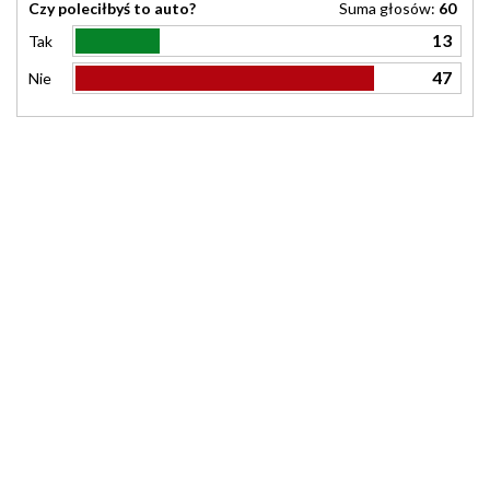
Czy poleciłbyś to auto?
Suma głosów:
60
13
Tak
47
Nie