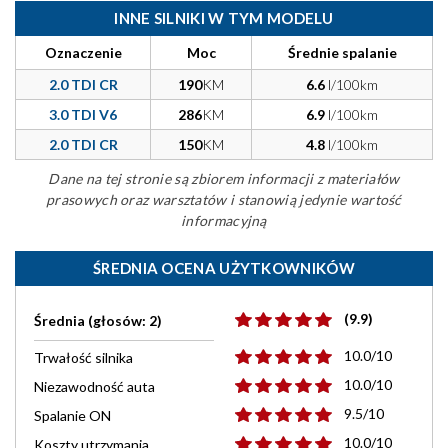
INNE SILNIKI W TYM MODELU
Oznaczenie
Moc
Średnie spalanie
2.0 TDI CR
190
KM
6.6
l/100km
3.0 TDI V6
286
KM
6.9
l/100km
2.0 TDI CR
150
KM
4.8
l/100km
Dane na tej stronie są zbiorem informacji z materiałów
prasowych oraz warsztatów i stanowią jedynie wartość
informacyjną
ŚREDNIA OCENA UŻYTKOWNIKÓW
(9.9)
Średnia (głosów: 2)
10.0/10
Trwałość silnika
10.0/10
Niezawodność auta
9.5/10
Spalanie ON
10.0/10
Koszty utrzymania