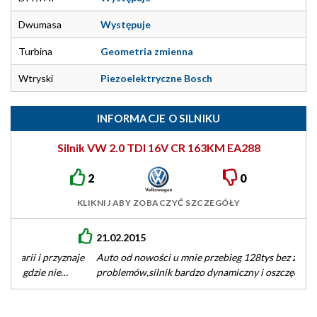
Dwumasa
Występuje
Turbina
Geometria zmienna
Wtryski
Piezoelektryczne Bosch
INFORMACJE O SILNIKU
Silnik VW 2.0 TDI 16V CR 163KM EA288
2
0
KLIKNIJ ABY ZOBACZYĆ SZCZEGÓŁY
21.02.2015
Auto od nowości u mnie przebieg 128tys bez żadnych
problemów,silnik bardzo dynamiczny i oszczędny,do tego
świetna elastyczność ciągnie z niskich…