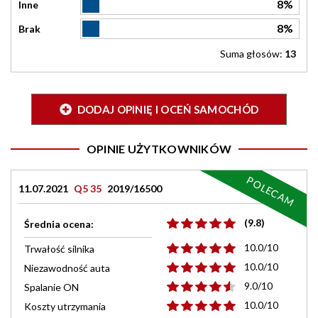
8%
Inne
8%
Brak
Suma głosów:
13
DODAJ OPINIĘ I OCEŃ SAMOCHÓD
OPINIE UŻYTKOWNIKÓW
POLECAM
11.07.2021
Q5 35
2019/16500
(9.8)
Średnia ocena:
10.0/10
Trwałość silnika
10.0/10
Niezawodność auta
9.0/10
Spalanie ON
10.0/10
Koszty utrzymania