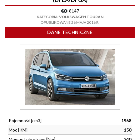
8147
KATEGORIA:
VOLKSWAGEN TOURAN
OPUBLIKOWANE 26 MAJA 2016 R.
DANE TECHNICZNE
Pojemność [cm3]
1968
Moc [KM]
150
Moment obrotowy [Nm]
340