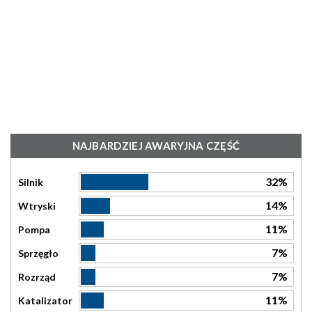
NAJBARDZIEJ AWARYJNA CZĘŚĆ
32%
Silnik
14%
Wtryski
11%
Pompa
7%
Sprzęgło
7%
Rozrząd
11%
Katalizator