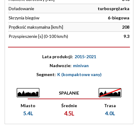
Doładowanie
turbosprężarka
Skrzynia biegów
6-biegowa
Prędkość maksymalna [km/h]
208
Przyspieszenie [s] (0-100 km/h)
9.3
Lata produkcji:
2015-2021
Nadwozie:
minivan
Segment:
K (kompaktowe vany)
SPALANIE
Miasto
Średnie
Trasa
5.4L
4.5L
4.0L