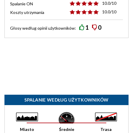
10.0/10
Spalanie ON
10.0/10
Koszty utrzymania
1
0
Głosy według
opinii
użytkowników:
SPALANIE WEDŁUG UŻYTKOWNIKÓW
Miasto
Średnie
Trasa