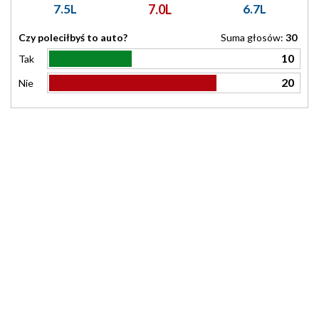
7.5L
7.0L
6.7L
Czy poleciłbyś to auto?
Suma głosów:
30
10
Tak
20
Nie