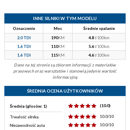
INNE SILNIKI W TYM MODELU
Oznaczenie
Moc
Średnie spalanie
2.0 TDI
190
KM
4.8
l/100km
1.6 TDI
110
KM
5.6
l/100km
1.6 TDI
115
KM
4.6
l/100km
Dane na tej stronie są zbiorem informacji z materiałów
prasowych oraz warsztatów i stanowią jedynie wartość
informacyjną
ŚREDNIA OCENA UŻYTKOWNIKÓW
(10.0)
Średnia (głosów: 1)
10.0/10
Trwałość silnika
10.0/10
Niezawodność auta