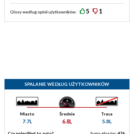
5
1
Głosy według
opinii
użytkowników:
SPALANIE WEDŁUG UŻYTKOWNIKÓW
Miasto
Średnie
Trasa
7.7L
6.8L
5.8L
Czy poleciłbyś to auto?
Suma głosów:
476