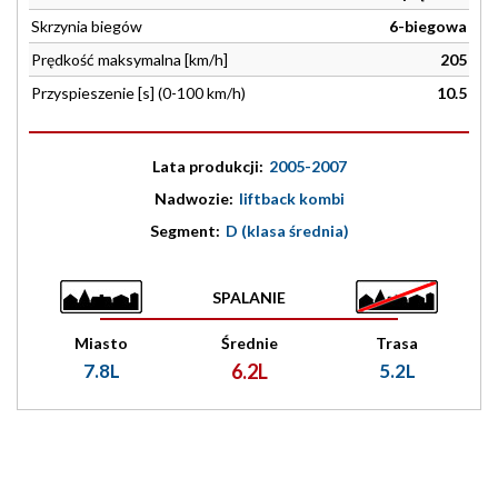
Skrzynia biegów
6-biegowa
Prędkość maksymalna [km/h]
205
Przyspieszenie [s] (0-100 km/h)
10.5
Lata produkcji:
2005-2007
Nadwozie:
liftback kombi
Segment:
D (klasa średnia)
SPALANIE
Miasto
Średnie
Trasa
7.8L
6.2L
5.2L