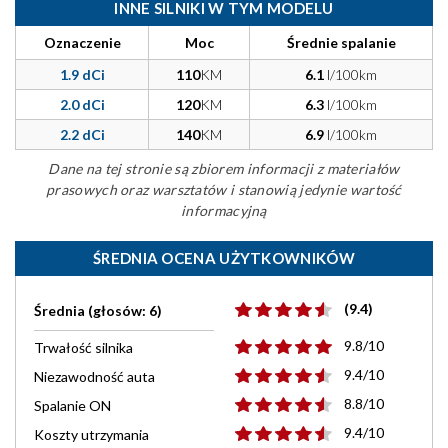
INNE SILNIKI W TYM MODELU
Oznaczenie
Moc
Średnie spalanie
1.9 dCi
110
KM
6.1
l/100km
2.0 dCi
120
KM
6.3
l/100km
2.2 dCi
140
KM
6.9
l/100km
Dane na tej stronie są zbiorem informacji z materiałów
prasowych oraz warsztatów i stanowią jedynie wartość
informacyjną
ŚREDNIA OCENA UŻYTKOWNIKÓW
(9.4)
Średnia (głosów: 6)
9.8/10
Trwałość silnika
9.4/10
Niezawodność auta
8.8/10
Spalanie ON
9.4/10
Koszty utrzymania