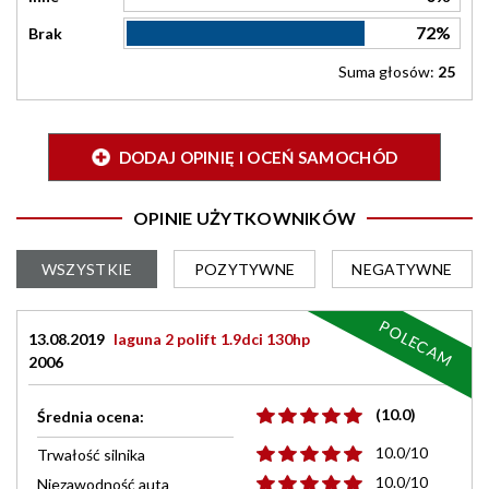
72%
Brak
Suma głosów:
25
DODAJ OPINIĘ I OCEŃ SAMOCHÓD
OPINIE UŻYTKOWNIKÓW
WSZYSTKIE
POZYTYWNE
NEGATYWNE
POLECAM
13.08.2019
laguna 2 polift 1.9dci 130hp
2006
(10.0)
Średnia ocena:
10.0/10
Trwałość silnika
10.0/10
Niezawodność auta