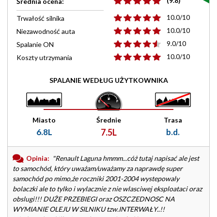
(9.8)
Średnia ocena:
10.0/10
Trwałość silnika
10.0/10
Niezawodność auta
9.0/10
Spalanie ON
10.0/10
Koszty utrzymania
SPALANIE WEDŁUG UŻYTKOWNIKA
Miasto
Średnie
Trasa
6.8L
7.5L
b.d.
Opinia:
"Renault Laguna hmmm...cóż tutaj napisać ale jest
to samochód, który uważam/uważamy za naprawdę super
samochód po mimo,że roczniki 2001-2004 wystepowaly
bolaczki ale to tylko i wylacznie z nie wlasciwej eksploataci oraz
obslugi!!! DUŻE PRZEBIEGI oraz OSZCZEDNOSC NA
WYMIANIE OLEJU W SILNIKU tzw.INTERWAŁY..!!