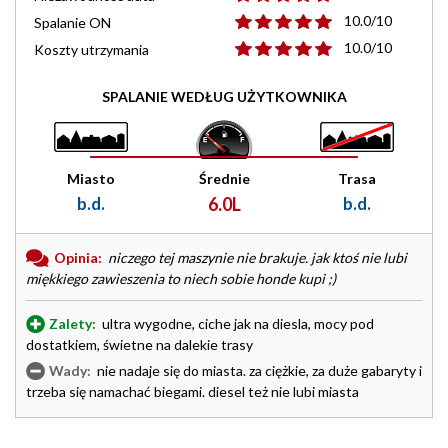
10.0/10
Spalanie ON
10.0/10
Koszty utrzymania
SPALANIE WEDŁUG UŻYTKOWNIKA
Miasto
Średnie
Trasa
b.d.
6.0L
b.d.
Opinia:
niczego tej maszynie nie brakuje. jak ktoś nie lubi
miękkiego zawieszenia to niech sobie honde kupi ;)
Zalety:
ultra wygodne, ciche jak na diesla, mocy pod
dostatkiem, świetne na dalekie trasy
Wady:
nie nadaje się do miasta. za ciężkie, za duże gabaryty i
trzeba się namachać biegami. diesel też nie lubi miasta