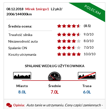
POLECAM
08.12.2018
Mirek 1mirgo1
L2 ph2/
2006/144000km
(8.5)
Średnia ocena:
9.0/10
Trwałość silnika
8.0/10
Niezawodność auta
7.0/10
Spalanie ON
10.0/10
Koszty utrzymania
SPALANIE WEDŁUG UŻYTKOWNIKA
Miasto
Średnie
Trasa
8.0L
7.0L
6.0L
Opinia:
Auto tanie w utrzymaniu. Ceny części zamiennych -