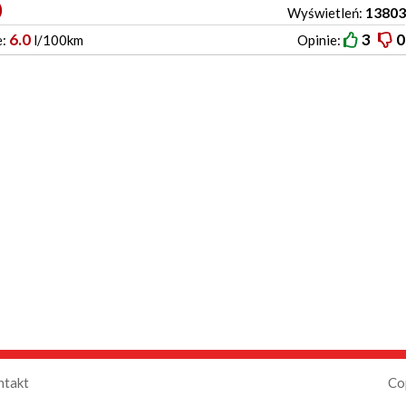
)
13803
Wyświetleń:
6.0
3
0
e:
l/100km
Opinie:
ntakt
Co