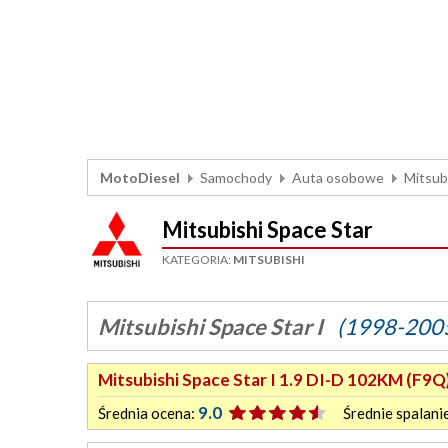
MotoDiesel
Samochody
Auta osobowe
Mitsub
Mitsubishi Space Star
KATEGORIA:
MITSUBISHI
Mitsubishi Space Star I
(1998-200
Mitsubishi Space Star I 1.9 DI-D 102KM (F9Q
9.0
Średnia ocena:
Średnie spalani