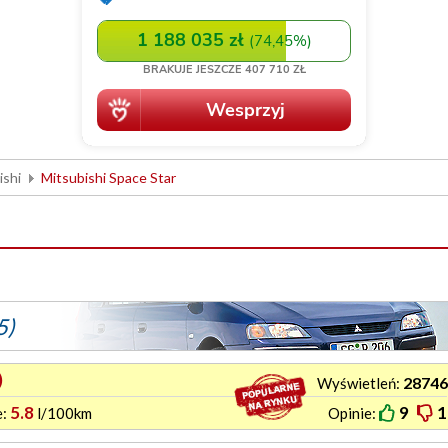
ishi
Mitsubishi Space Star
5)
)
28746
Wyświetleń:
5.8
9
1
e:
l/100km
Opinie: