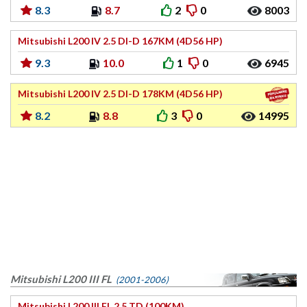
8.3
8.7
2
0
8003
Mitsubishi L200 IV 2.5 DI-D 167KM (4D56 HP)
9.3
10.0
1
0
6945
Mitsubishi L200 IV 2.5 DI-D 178KM (4D56 HP)
8.2
8.8
3
0
14995
Mitsubishi L200 III FL
(2001-2006)
Mitsubishi L200 III FL 2.5 TD (100KM)