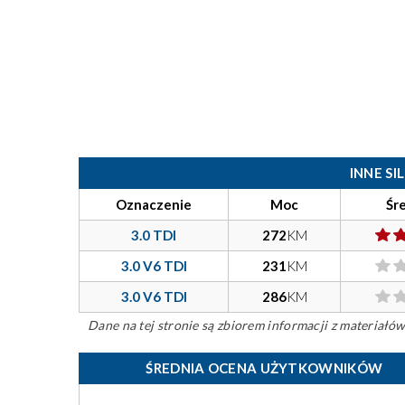
INNE S
Oznaczenie
Moc
Śr
3.0 TDI
272
KM
3.0 V6 TDI
231
KM
3.0 V6 TDI
286
KM
Dane na tej stronie są zbiorem informacji z materiał
ŚREDNIA OCENA UŻYTKOWNIKÓW