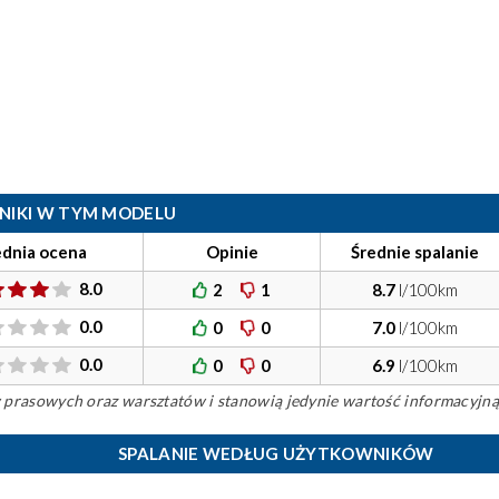
ILNIKI W TYM MODELU
ednia ocena
Opinie
Średnie spalanie
8.0
2
1
8.7
l/100km
0.0
0
0
7.0
l/100km
0.0
0
0
6.9
l/100km
ów prasowych oraz warsztatów i stanowią jedynie wartość informacyjną
SPALANIE WEDŁUG UŻYTKOWNIKÓW