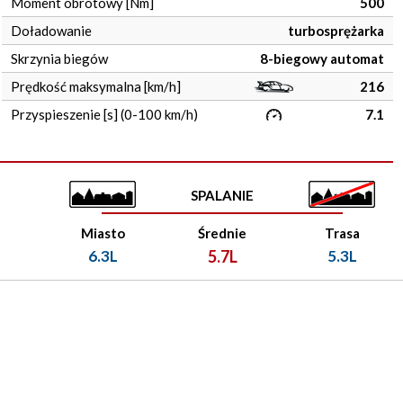
Moment obrotowy [Nm]
500
Doładowanie
turbosprężarka
Skrzynia biegów
8-biegowy automat
Prędkość maksymalna [km/h]
216
Przyspieszenie [s] (0-100 km/h)
7.1
SPALANIE
Miasto
Średnie
Trasa
6.3L
5.7L
5.3L