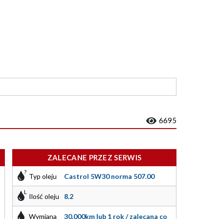
6695
ZALECANE PRZEZ SERWIS
Typ oleju
Castrol 5W30 norma 507.00
Ilość oleju
8.2
Wymiana
30.000km lub 1 rok / zalecana co