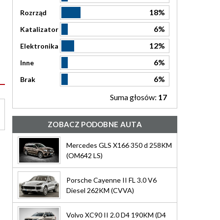
18%
Rozrząd
6%
Katalizator
12%
Elektronika
6%
Inne
6%
Brak
Suma głosów:
17
ZOBACZ PODOBNE AUTA
Mercedes GLS X166 350 d 258KM
(OM642 LS)
Porsche Cayenne II FL 3.0 V6
Diesel 262KM (CVVA)
Volvo XC90 II 2.0 D4 190KM (D4