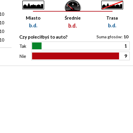
)
10
Miasto
Średnie
Trasa
10
b.d.
b.d.
b.d.
10
Czy poleciłbyś to auto?
Suma głosów:
10
10
1
Tak
9
Nie