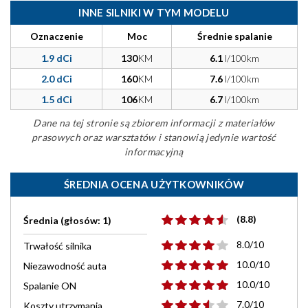
INNE SILNIKI W TYM MODELU
Oznaczenie
Moc
Średnie spalanie
1.9 dCi
130
KM
6.1
l/100km
2.0 dCi
160
KM
7.6
l/100km
1.5 dCi
106
KM
6.7
l/100km
Dane na tej stronie są zbiorem informacji z materiałów
prasowych oraz warsztatów i stanowią jedynie wartość
informacyjną
ŚREDNIA OCENA UŻYTKOWNIKÓW
(8.8)
Średnia (głosów: 1)
8.0/10
Trwałość silnika
10.0/10
Niezawodność auta
10.0/10
Spalanie ON
7.0/10
Koszty utrzymania