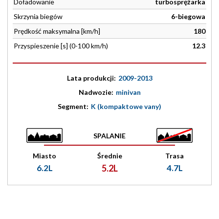
Doładowanie
turbosprężarka
Skrzynia biegów
6-biegowa
Prędkość maksymalna [km/h]
180
Przyspieszenie [s] (0-100 km/h)
12.3
Lata produkcji:
2009-2013
Nadwozie:
minivan
Segment:
K (kompaktowe vany)
SPALANIE
Miasto
Średnie
Trasa
6.2L
5.2L
4.7L