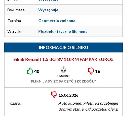
Dwumasa
Występuje
Turbina
Geometria zmienna
Wtryski
Piezoelektryczne Siemens
INFORMACJE O SILNIKU
Silnik Renault 1.5 dCi 8V 110KM FAP K9K EURO5
40
16
KLIKNIJ ABY ZOBACZYĆ SZCZEGÓŁY
15.06.2026
Auto kupiłem 9-letnie z przebiegiem 77 tys. km. W bardzo
dobrym stanie. Od początku olej zmieniany co 10-12 tys. km,…