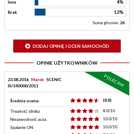
4%
Inne
12%
Brak
Suma głosów:
26
DODAJ OPINIĘ I OCEŃ SAMOCHÓD
OPINIE UŻYTKOWNIKÓW
POLECAM
23.08.2016
Marek
SCENIC
III/140000/2011
(8.8)
Średnia ocena:
8.0/10
Trwałość silnika
10.0/10
Niezawodność auta
10.0/10
Spalanie ON