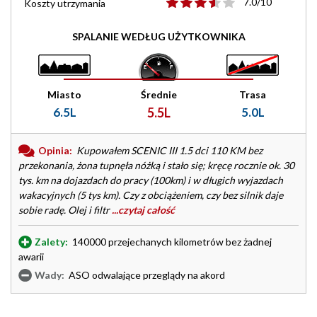
7.0/10
Koszty utrzymania
SPALANIE WEDŁUG UŻYTKOWNIKA
Miasto
Średnie
Trasa
6.5L
5.5L
5.0L
Opinia:
Kupowałem SCENIC III 1.5 dci 110 KM bez
przekonania, żona tupnęła nóżką i stało się; kręcę rocznie ok. 30
tys. km na dojazdach do pracy (100km) i w długich wyjazdach
wakacyjnych (5 tys km). Czy z obciążeniem, czy bez silnik daje
sobie radę. Olej i filtr
...czytaj całość
Zalety:
140000 przejechanych kilometrów bez żadnej
awarii
Wady:
ASO odwalające przeglądy na akord