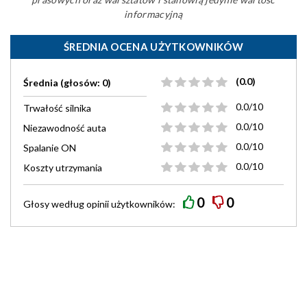
informacyjną
ŚREDNIA OCENA UŻYTKOWNIKÓW
(0.0)
Średnia (głosów: 0)
0.0/10
Trwałość silnika
0.0/10
Niezawodność auta
0.0/10
Spalanie ON
0.0/10
Koszty utrzymania
0
0
Głosy według
opinii
użytkowników: