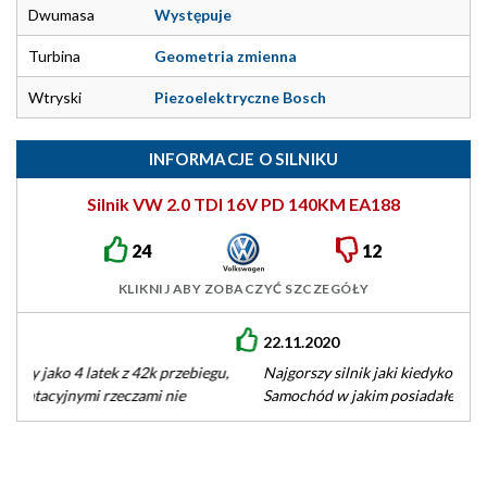
Dwumasa
Występuje
Turbina
Geometria zmienna
Wtryski
Piezoelektryczne Bosch
INFORMACJE O SILNIKU
Silnik VW 2.0 TDI 16V PD 140KM EA188
24
12
KLIKNIJ ABY ZOBACZYĆ SZCZEGÓŁY
22.11.2020
Najgorszy silnik jaki kiedykolwiek mialem w samochodzie.
Samochód w jakim posiadałem ten silnik to vw passat b6 z
2006 r.…