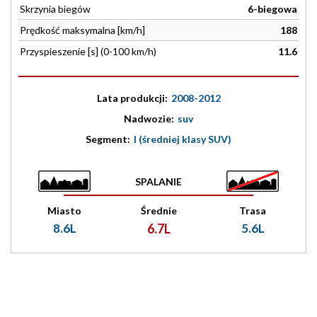
Skrzynia biegów
6-biegowa
Prędkość maksymalna [km/h]
188
Przyspieszenie [s] (0-100 km/h)
11.6
Lata produkcji:
2008-2012
Nadwozie:
suv
Segment:
I (średniej klasy SUV)
SPALANIE
Miasto
Średnie
Trasa
8.6L
6.7L
5.6L