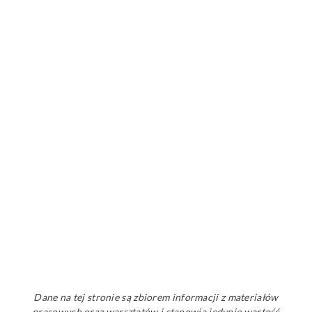
Dane na tej stronie są zbiorem informacji z materiałów
prasowych oraz warsztatów i stanowią jedynie wartość