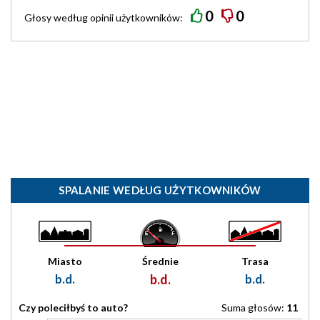
0
0
Głosy według
opinii
użytkowników:
SPALANIE WEDŁUG UŻYTKOWNIKÓW
Miasto
Średnie
Trasa
b.d.
b.d.
b.d.
Czy poleciłbyś to auto?
Suma głosów:
11