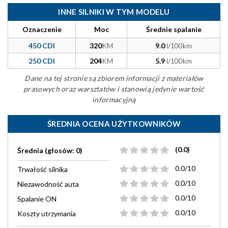
INNE SILNIKI W TYM MODELU
Oznaczenie
Moc
Średnie spalanie
450 CDI
320
KM
9.0
l/100km
250 CDI
204
KM
5.9
l/100km
Dane na tej stronie są zbiorem informacji z materiałów
prasowych oraz warsztatów i stanowią jedynie wartość
informacyjną
ŚREDNIA OCENA UŻYTKOWNIKÓW
(0.0)
Średnia (głosów: 0)
0.0/10
Trwałość silnika
0.0/10
Niezawodność auta
0.0/10
Spalanie ON
0.0/10
Koszty utrzymania