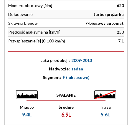
Moment obrotowy [Nm]
620
Doładowanie
turbosprężarka
Skrzynia biegów
7-biegowy automat
Prędkość maksymalna [km/h]
250
Przyspieszenie [s] (0-100 km/h)
7.1
Lata produkcji:
2009-2013
Nadwozie:
sedan
Segment:
F (luksusowe)
SPALANIE
Miasto
Średnie
Trasa
9.4L
6.9L
5.6L