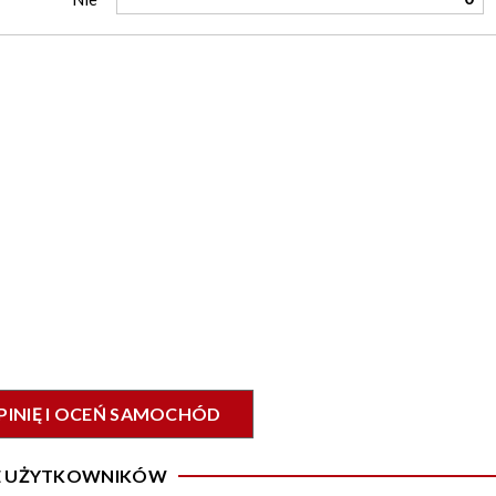
PINIĘ I OCEŃ SAMOCHÓD
IE UŻYTKOWNIKÓW