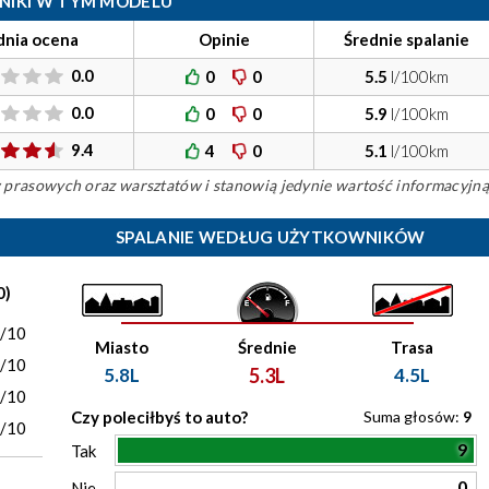
ILNIKI W TYM MODELU
dnia ocena
Opinie
Średnie spalanie
0.0
0
0
5.5
l/100km
0.0
0
0
5.9
l/100km
9.4
4
0
5.1
l/100km
ów prasowych oraz warsztatów i stanowią jedynie wartość informacyjną
SPALANIE WEDŁUG UŻYTKOWNIKÓW
0)
0/10
Miasto
Średnie
Trasa
0/10
5.8L
5.3L
4.5L
0/10
Czy poleciłbyś to auto?
Suma głosów:
9
0/10
9
Tak
0
Nie