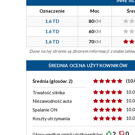
INNE S
Oznaczenie
Moc
Śre
1.6 TD
80
KM
1.6 TD
60
KM
1.6 TD
70
KM
Dane na tej stronie są zbiorem informacji z materiał
ŚREDNIA OCENA UŻYTKOWNIKÓW
(10.
Średnia (głosów: 2)
10.
Trwałość silnika
10.
Niezawodność auta
10.
Spalanie ON
10.
Koszty utrzymania
2
0
Głosy według
opinii
użytkowników: