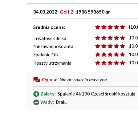
04.03.2022
Golf 2
1988 598650km
(10.
Średnia ocena:
10.
Trwałość silnika
10.
Niezawodność auta
10.
Spalanie ON
10.
Koszty utrzymania
Opinia:
Nie do zdarcia maszyna.
Zalety:
Spalanie 4l/100 Czesci śrubki kosztują
Wady:
Brak..