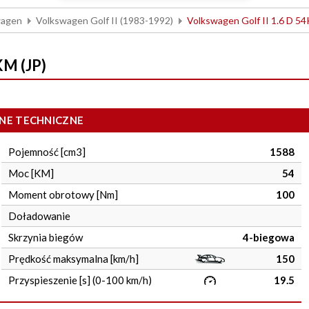
wagen
Volkswagen Golf II (1983-1992)
Volkswagen Golf II 1.6 D 54
KM (JP)
NE TECHNICZNE
Pojemność [cm3]
1588
Moc [KM]
54
Moment obrotowy [Nm]
100
Doładowanie
Skrzynia biegów
4-biegowa
Prędkość maksymalna [km/h]
150
Przyspieszenie [s] (0-100 km/h)
19.5