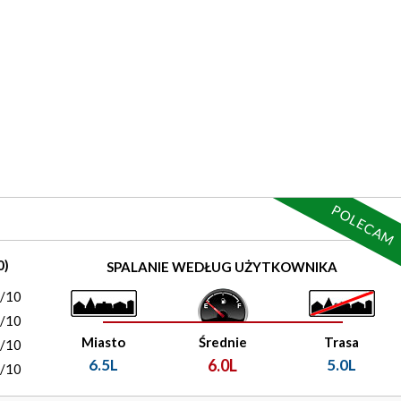
POLECAM
0)
SPALANIE WEDŁUG UŻYTKOWNIKA
0/10
0/10
Miasto
Średnie
Trasa
0/10
6.5L
6.0L
5.0L
0/10