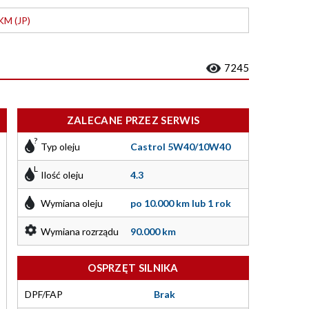
KM (JP)
7245
ZALECANE PRZEZ SERWIS
Typ oleju
Castrol 5W40/10W40
Ilość oleju
4.3
Wymiana oleju
po 10.000 km lub 1 rok
Wymiana rozrządu
90.000 km
OSPRZĘT SILNIKA
DPF/FAP
Brak