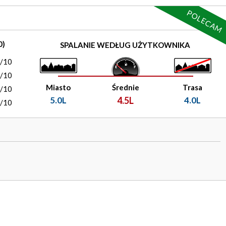
POLECAM
0)
SPALANIE WEDŁUG UŻYTKOWNIKA
0/10
0/10
Miasto
Średnie
Trasa
0/10
5.0L
4.5L
4.0L
0/10