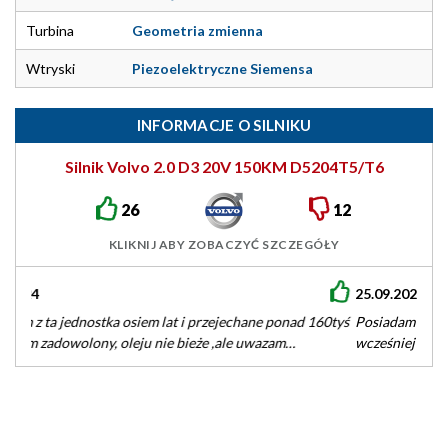
Turbina
Geometria zmienna
Wtryski
Piezoelektryczne Siemensa
INFORMACJE O SILNIKU
Silnik Volvo 2.0 D3 20V 150KM D5204T5/T6
26
12
KLIKNIJ ABY ZOBACZYĆ SZCZEGÓŁY
25.09.2020
Posiadam V50 D3 od 6 lat i jestem bardzo zadowolony,
wcześniej jeździłem s60 D5 z 2004r więc pokrewne jednostki.
Jednak…