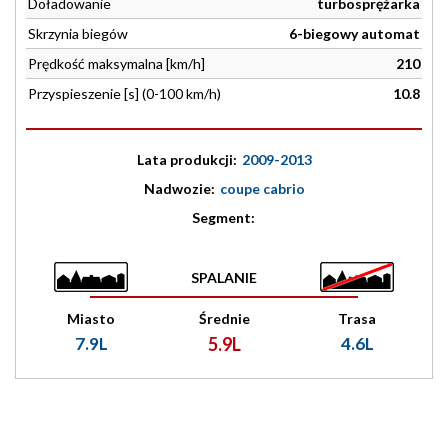
Doładowanie
turbosprężarka
Skrzynia biegów
6-biegowy automat
Prędkość maksymalna [km/h]
210
Przyspieszenie [s] (0-100 km/h)
10.8
Lata produkcji:
2009-2013
Nadwozie:
coupe cabrio
Segment:
SPALANIE
Miasto
Średnie
Trasa
7.9L
5.9L
4.6L