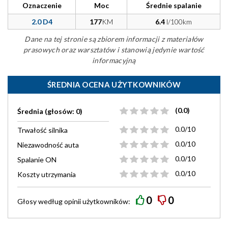
Oznaczenie
Moc
Średnie spalanie
2.0 D4
177
KM
6.4
l/100km
Dane na tej stronie są zbiorem informacji z materiałów
prasowych oraz warsztatów i stanowią jedynie wartość
informacyjną
ŚREDNIA OCENA UŻYTKOWNIKÓW
(0.0)
Średnia (głosów: 0)
0.0/10
Trwałość silnika
0.0/10
Niezawodność auta
0.0/10
Spalanie ON
0.0/10
Koszty utrzymania
0
0
Głosy według
opinii
użytkowników: