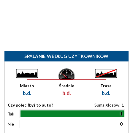
SPALANIE WEDŁUG UŻYTKOWNIKÓW
Miasto
Średnie
Trasa
b.d.
b.d.
b.d.
Czy poleciłbyś to auto?
Suma głosów:
1
1
Tak
0
Nie