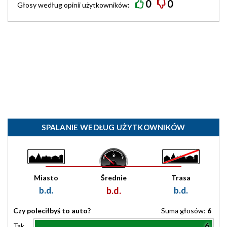
0
0
Głosy według
opinii
użytkowników:
SPALANIE WEDŁUG UŻYTKOWNIKÓW
Miasto
Średnie
Trasa
b.d.
b.d.
b.d.
Czy poleciłbyś to auto?
Suma głosów:
6
6
Tak