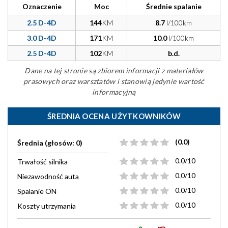
Oznaczenie
Moc
Średnie spalanie
2.5 D-4D
144
KM
8.7
l/100km
3.0 D-4D
171
KM
10.0
l/100km
2.5 D-4D
102
KM
b.d.
Dane na tej stronie są zbiorem informacji z materiałów
prasowych oraz warsztatów i stanowią jedynie wartość
informacyjną
ŚREDNIA OCENA UŻYTKOWNIKÓW
(0.0)
Średnia (głosów: 0)
0.0/10
Trwałość silnika
0.0/10
Niezawodność auta
0.0/10
Spalanie ON
0.0/10
Koszty utrzymania