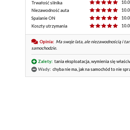
10.
Trwałość silnika
10.
Niezawodność auta
10.
Spalanie ON
10.
Koszty utrzymania
Opinia:
Ma swoje lata, ale niezawodnością i ta
samochodzie.
Zalety:
tania eksploatacja, wymienia się właściw
Wady:
chyba nie ma, jak na samochód to nie spr