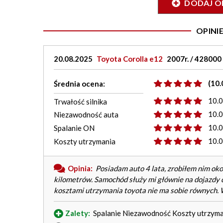
DODAJ O
OPIN
20.08.2025
Toyota Corolla e12
2007r. / 428000
(10.
Średnia ocena:
10.
Trwałość silnika
10.
Niezawodność auta
10.
Spalanie ON
10.
Koszty utrzymania
Opinia:
Posiadam auto 4 lata, zrobiłem nim okoł
kilometrów. Samochód służy mi głównie na dojazdy d
kosztami utrzymania toyota nie ma sobie równych. 
Zalety:
Spalanie Niezawodność Koszty utrzyma