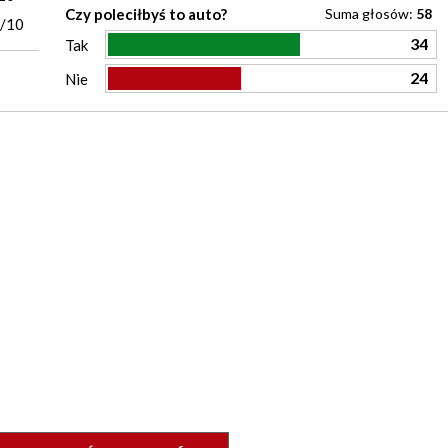
Czy poleciłbyś to auto?
Suma głosów:
58
0/10
34
Tak
24
Nie