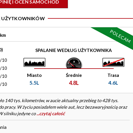
PINIĘ I OCEŃ SAMOCHÓD
IE UŻYTKOWNIKÓW
POLECAM
 km
0)
SPALANIE WEDŁUG UŻYTKOWNIKA
0/10
0/10
Miasto
Średnie
Trasa
0/10
5.5L
4.8L
4.6L
0/10
o 140 tys. kilometrów, w aucie aktualny przebieg to 428 tys.
o pracy. W życiu posiadałem wiele aut, lecz bezawaryjnością oraz
W silniku jedyne co
...czytaj całość
nia