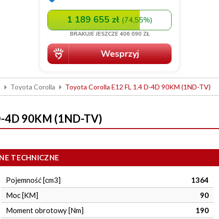
a
Toyota Corolla
Toyota Corolla E12 FL 1.4 D-4D 90KM (1ND-TV)
 D-4D 90KM (1ND-TV)
NE TECHNICZNE
Pojemność [cm3]
1364
Moc [KM]
90
Moment obrotowy [Nm]
190