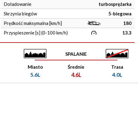
Doładowanie
turbosprężarka
Skrzynia biegów
5-biegowa
Prędkość maksymalna [km/h]
180
Przyspieszenie [s] (0-100 km/h)
13.3
SPALANIE
Miasto
Średnie
Trasa
5.6L
4.6L
4.0L