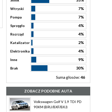
Silnik
7%
Wtryski
7%
Pompa
4%
Sprzęgło
4%
Rozrząd
2%
Katalizator
4%
Elektronika
9%
Inne
30%
Brak
Suma głosów:
46
ZOBACZ PODOBNE AUTA
Volkswagen Golf V 1.9 TDI PD
90KM (BRU/BXF/BXJ)