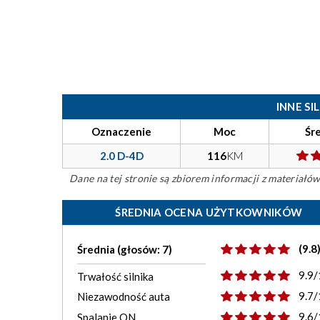
INNE S
Oznaczenie
Moc
Śr
2.0 D-4D
116
KM
Dane na tej stronie są zbiorem informacji z materiał
ŚREDNIA OCENA UŻYTKOWNIKÓW
(9.8
Średnia (głosów: 7)
9.9/
Trwałość silnika
9.7/
Niezawodność auta
9.6/
Spalanie ON