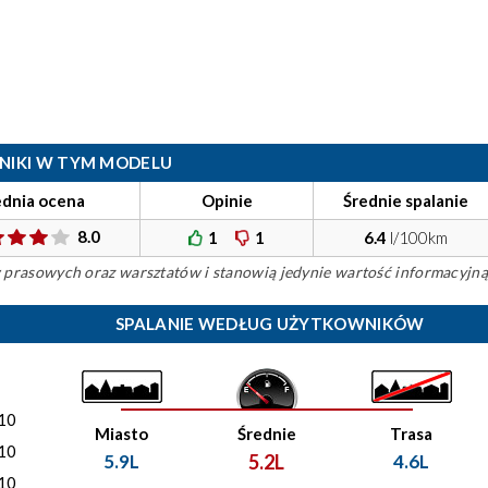
ILNIKI W TYM MODELU
ednia ocena
Opinie
Średnie spalanie
8.0
1
1
6.4
l/100km
ów prasowych oraz warsztatów i stanowią jedynie wartość informacyjną
SPALANIE WEDŁUG UŻYTKOWNIKÓW
)
10
Miasto
Średnie
Trasa
10
5.9L
5.2L
4.6L
10