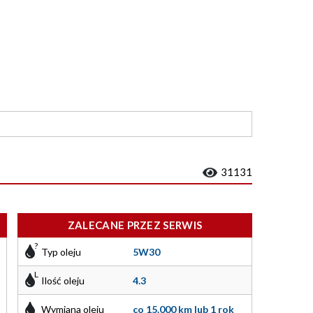
31131
ZALECANE PRZEZ SERWIS
Typ oleju
5W30
Ilość oleju
4.3
Wymiana oleju
co 15.000 km lub 1 rok