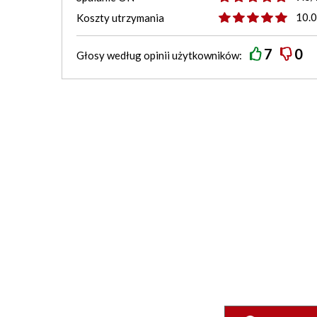
10.
Koszty utrzymania
7
0
Głosy według
opinii
użytkowników: