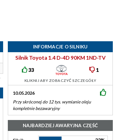
INFORMACJE O SILNIKU
Silnik Toyota 1.4 D-4D 90KM 1ND-TV
33
1
KLIKNIJ ABY ZOBACZYĆ SZCZEGÓŁY
10.05.2026
20.04.2026
Przy skróconej do 12 tys. wymianie oleju
Jest super, prze
kompletnie bezawaryjny
NAJBARDZIEJ AWARYJNA CZĘŚĆ
33%