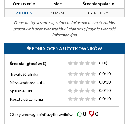
Oznaczenie
Moc
Średnie spalanie
2.0 DDiS
109
KM
6.6
l/100km
Dane na tej stronie są zbiorem informacji z materiałów
prasowych oraz warsztatów i stanowią jedynie wartość
informacyjną
ŚREDNIA OCENA UŻYTKOWNIKÓW
(0.0)
Średnia (głosów: 0)
0.0/10
Trwałość silnika
0.0/10
Niezawodność auta
0.0/10
Spalanie ON
0.0/10
Koszty utrzymania
0
0
Głosy według
opinii
użytkowników: