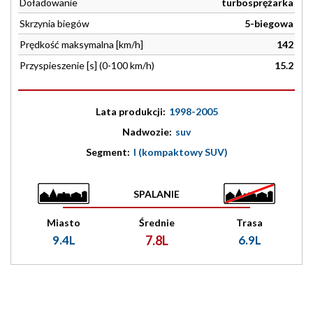
Doładowanie
turbosprężarka
Skrzynia biegów
5-biegowa
Prędkość maksymalna [km/h]
142
Przyspieszenie [s] (0-100 km/h)
15.2
Lata produkcji:
1998-2005
Nadwozie:
suv
Segment:
I (kompaktowy SUV)
SPALANIE
Miasto
Średnie
Trasa
9.4L
7.8L
6.9L