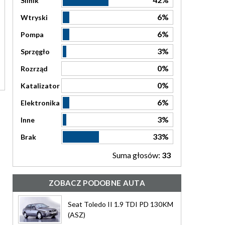
Silnik
6%
Wtryski
6%
Pompa
3%
Sprzęgło
0%
Rozrząd
0%
Katalizator
6%
Elektronika
3%
Inne
33%
Brak
Suma głosów:
33
ZOBACZ PODOBNE AUTA
Seat Toledo II 1.9 TDI PD 130KM
(ASZ)