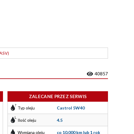
/ASV)
40857
ZALECANE PRZEZ SERWIS
Typ oleju
Castrol 5W40
Ilość oleju
4.5
Wymiana oleju
co 10.000 km lub 1 rok