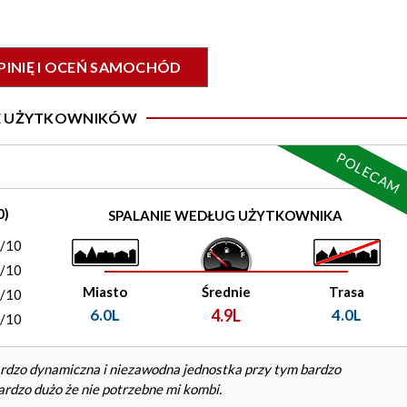
PINIĘ I OCEŃ SAMOCHÓD
IE UŻYTKOWNIKÓW
POLECAM
0)
SPALANIE WEDŁUG UŻYTKOWNIKA
0/10
0/10
Miasto
Średnie
Trasa
0/10
6.0L
4.9L
4.0L
0/10
bardzo dynamiczna i niezawodna jednostka przy tym bardzo
ardzo dużo że nie potrzebne mi kombi.