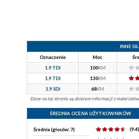
INNE S
Oznaczenie
Moc
Śr
1.9 TDI
100
KM
1.9 TDI
130
KM
1.9 SDI
68
KM
Dane na tej stronie są zbiorem informacji z materiał
ŚREDNIA OCENA UŻYTKOWNIKÓW
(9.4
Średnia (głosów: 7)