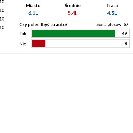
10
Miasto
Średnie
Trasa
10
6.1L
5.4L
4.5L
10
Czy poleciłbyś to auto?
Suma głosów:
57
10
49
Tak
8
Nie