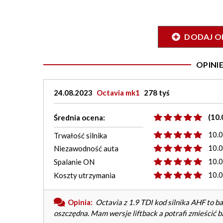
DODAJ O
OPIN
24.08.2023
Octavia mk1
278 tyś
(10.
Średnia ocena:
10.
Trwałość silnika
10.
Niezawodność auta
10.
Spalanie ON
10.
Koszty utrzymania
Opinia:
Octavia z 1.9 TDI kod silnika AHF to 
oszczędna. Mam wersje liftback a potrafi zmieścić b