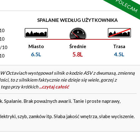
POLECAM
)
SPALANIE WEDŁUG UŻYTKOWNIKA
10
10
Miasto
Średnie
Trasa
0/10
6.5L
5.8L
4.5L
10
. W Octaviach występował silnik o kodzie ASV z dwumasą, zmienną
ci, to z silnikiem faktycznie nie dzieje się wiele, gorzej z
 tego przy krótkich
...czytaj całość
 Spalanie. Brak poważnych awarii. Tanie i proste naprawy,
ktryki, szyb, zamków itp. Słaba jakość wnętrza, słabe wyciszenie.