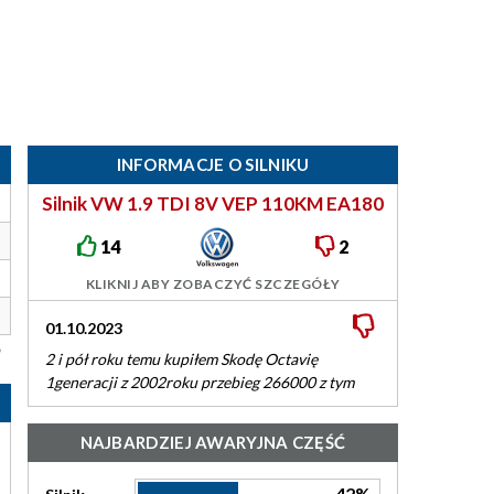
INFORMACJE O SILNIKU
Silnik VW 1.9 TDI 8V VEP 110KM EA180
14
2
KLIKNIJ ABY ZOBACZYĆ SZCZEGÓŁY
01.10.2023
27.09.2023
2 i pół roku temu kupiłem Skodę Octavię
Zajefajny silnik
1generacji z 2002roku przebieg 266000 z tym
silnikiem dotychczas nie było z…
NAJBARDZIEJ AWARYJNA CZĘŚĆ
42%