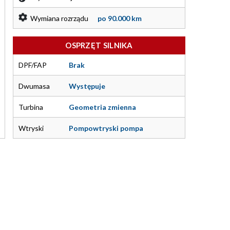
Wymiana rozrządu
po 90.000 km
OSPRZĘT SILNIKA
DPF/FAP
Brak
Dwumasa
Występuje
Turbina
Geometria zmienna
Wtryski
Pompowtryski pompa