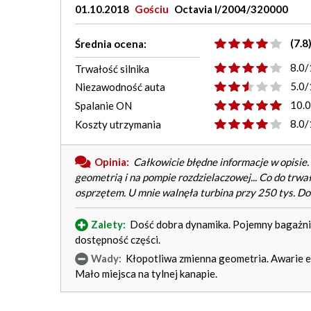
01.10.2018
Gościu
Octavia I/2004/320000
(7.8
Średnia ocena:
8.0/
Trwałość silnika
5.0/
Niezawodność auta
10.
Spalanie ON
8.0/
Koszty utrzymania
Opinia:
Całkowicie błędne informacje w opisie
geometrią i na pompie rozdzielaczowej... Co do trwałoś
osprzętem. U mnie walnęła turbina przy 250 tys. Do
Zalety:
Dość dobra dynamika. Pojemny bagażnik.
dostępność części.
Wady:
Kłopotliwa zmienna geometria. Awarie ele
Mało miejsca na tylnej kanapie.