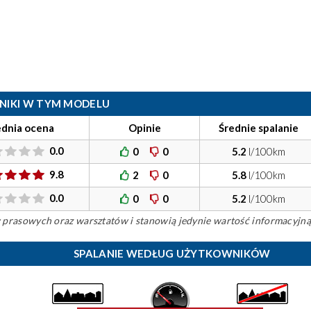
ILNIKI W TYM MODELU
ednia ocena
Opinie
Średnie spalanie
0.0
0
0
5.2
l/100km
9.8
2
0
5.8
l/100km
0.0
0
0
5.2
l/100km
ów prasowych oraz warsztatów i stanowią jedynie wartość informacyjną
SPALANIE WEDŁUG UŻYTKOWNIKÓW
)