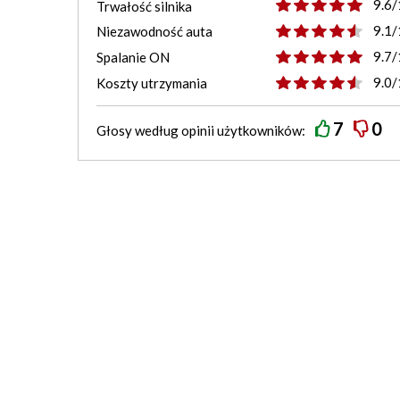
9.6/
Trwałość silnika
9.1/
Niezawodność auta
9.7/
Spalanie ON
9.0/
Koszty utrzymania
7
0
Głosy według
opinii
użytkowników: