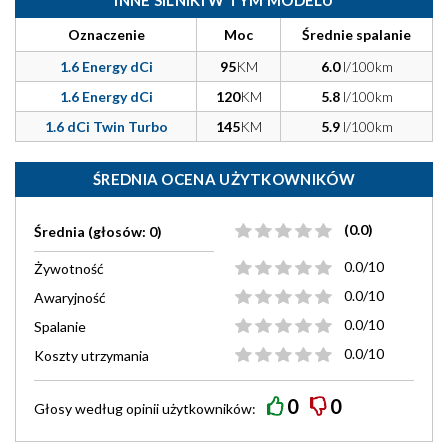
INNE SILNIKI W TYM MODELU
Oznaczenie
Moc
Średnie spalanie
1.6 Energy dCi
95
KM
6.0
l/100km
1.6 Energy dCi
120
KM
5.8
l/100km
1.6 dCi Twin Turbo
145
KM
5.9
l/100km
ŚREDNIA OCENA UŻYTKOWNIKÓW
(0.0)
Średnia (głosów: 0)
0.0/10
Żywotność
0.0/10
Awaryjność
0.0/10
Spalanie
0.0/10
Koszty utrzymania
0
0
Głosy według
opinii
użytkowników: