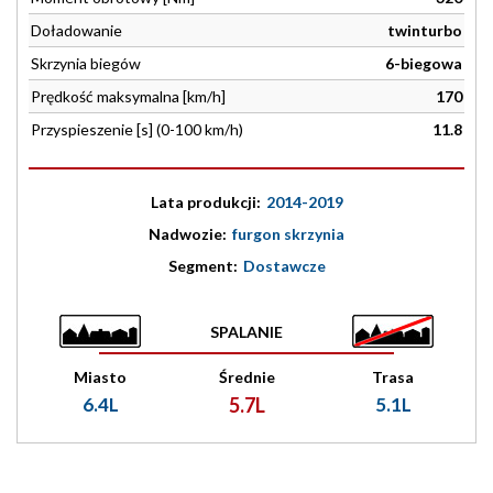
Doładowanie
twinturbo
Skrzynia biegów
6-biegowa
Prędkość maksymalna [km/h]
170
Przyspieszenie [s] (0-100 km/h)
11.8
Lata produkcji:
2014-2019
Nadwozie:
furgon skrzynia
Segment:
Dostawcze
SPALANIE
Miasto
Średnie
Trasa
6.4L
5.7L
5.1L