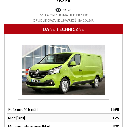
4678
KATEGORIA:
RENAULT TRAFIC
OPUBLIKOWANE 19 WRZEŚNIA 2018 R.
DANE TECHNICZNE
Pojemność [cm3]
1598
Moc [KM]
125
Moment obrotowy [Nm]
320