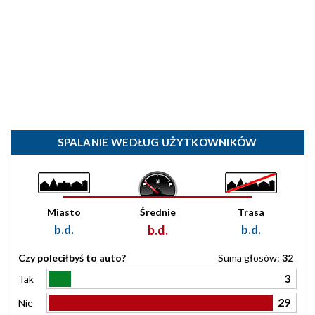
SPALANIE WEDŁUG UŻYTKOWNIKÓW
Miasto
Średnie
Trasa
b.d.
b.d.
b.d.
Czy poleciłbyś to auto?
Suma głosów:
32
3
Tak
29
Nie