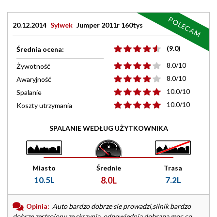
POLECAM
20.12.2014
Sylwek
Jumper 2011r 160tys
(9.0)
Średnia ocena:
8.0/10
Żywotność
8.0/10
Awaryjność
10.0/10
Spalanie
10.0/10
Koszty utrzymania
SPALANIE WEDŁUG UŻYTKOWNIKA
Miasto
Średnie
Trasa
10.5L
8.0L
7.2L
Opinia:
Auto bardzo dobrze sie prowadzi,silnik bardzo
dobrze zestroiony ze skrzynią, odpowiednia dobrana moc co