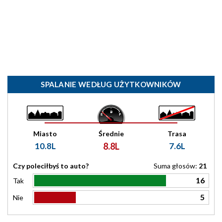
SPALANIE WEDŁUG UŻYTKOWNIKÓW
Miasto
Średnie
Trasa
10.8L
8.8L
7.6L
Czy poleciłbyś to auto?
Suma głosów:
21
16
Tak
5
Nie