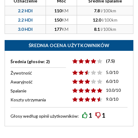
Oznaczenie
Moc
Średnie spalanie
2.2 HDI
110
KM
7.8
l/100km
2.2 HDI
150
KM
12.0
l/100km
3.0 HDI
177
KM
8.1
l/100km
ŚREDNIA OCENA UŻYTKOWNIKÓW
(7.5)
Średnia (głosów: 2)
5.0/10
Żywotność
6.0/10
Awaryjność
10.0/10
Spalanie
9.0/10
Koszty utrzymania
1
1
Głosy według
opinii
użytkowników: