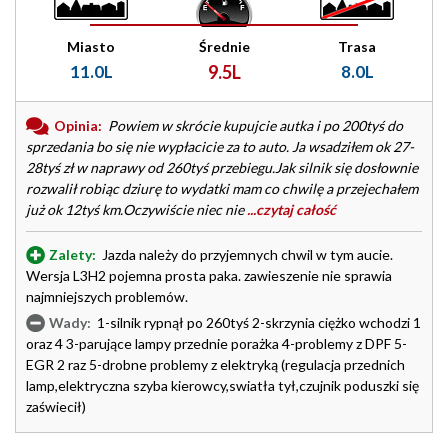
Miasto
Średnie
Trasa
11.0L
9.5L
8.0L
Opinia:
Powiem w skrócie kupujcie autka i po 200tyś do
sprzedania bo się nie wypłacicie za to auto. Ja wsadziłem ok 27-
28tyś zł w naprawy od 260tyś przebiegu.Jak silnik się dosłownie
rozwalił robiąc dziurę to wydatki mam co chwilę a przejechałem
już ok 12tyś km.Oczywiście niec nie
...czytaj całość
Zalety:
Jazda należy do przyjemnych chwil w tym aucie.
Wersja L3H2 pojemna prosta paka. zawieszenie nie sprawia
najmniejszych problemów.
Wady:
1-silnik rypnął po 260tyś 2-skrzynia ciężko wchodzi 1
oraz 4 3-parujące lampy przednie porażka 4-problemy z DPF 5-
EGR 2 raz 5-drobne problemy z elektryką (regulacja przednich
lamp,elektryczna szyba kierowcy,swiatła tył,czujnik poduszki się
zaświecił)