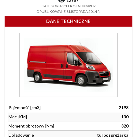
12987
KATEGORIA:
CITROEN JUMPER
OPUBLIKOWANE 8 LISTOPADA 2014 R.
DANE TECHNICZNE
Pojemność [cm3]
2198
Moc [KM]
130
Moment obrotowy [Nm]
320
Doładowanie
turbosprężarka