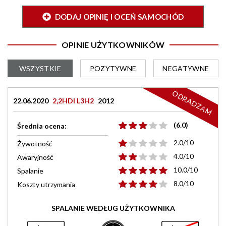
DODAJ OPINIĘ I OCEŃ SAMOCHÓD
OPINIE UŻYTKOWNIKÓW
WSZYSTKIE
POZYTYWNE
NEGATYWNE
ODRADZAM
22.06.2020
2,2HDI L3H2
2012
(6.0)
Średnia ocena:
2.0/10
Żywotność
4.0/10
Awaryjność
10.0/10
Spalanie
8.0/10
Koszty utrzymania
SPALANIE WEDŁUG UŻYTKOWNIKA