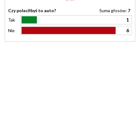
Czy poleciłbyś to auto?
Suma głosów:
7
1
Tak
6
Nie