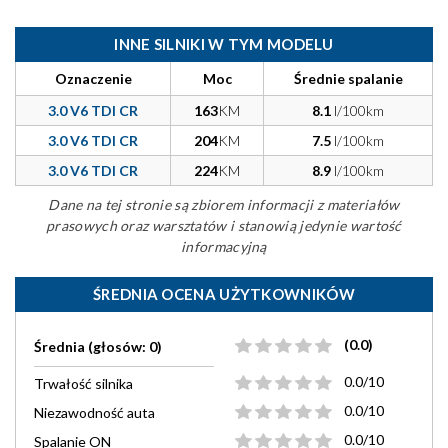
INNE SILNIKI W TYM MODELU
Oznaczenie
Moc
Średnie spalanie
3.0 V6 TDI CR
163
KM
8.1
l/100km
3.0 V6 TDI CR
204
KM
7.5
l/100km
3.0 V6 TDI CR
224
KM
8.9
l/100km
Dane na tej stronie są zbiorem informacji z materiałów
prasowych oraz warsztatów i stanowią jedynie wartość
informacyjną
ŚREDNIA OCENA UŻYTKOWNIKÓW
(0.0)
Średnia (głosów: 0)
0.0/10
Trwałość silnika
0.0/10
Niezawodność auta
0.0/10
Spalanie ON