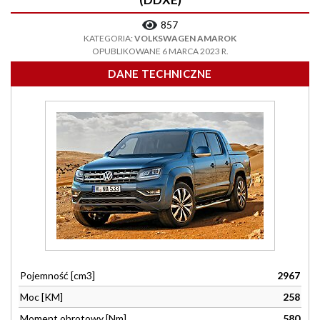
857
KATEGORIA:
VOLKSWAGEN AMAROK
OPUBLIKOWANE 6 MARCA 2023 R.
DANE TECHNICZNE
Pojemność [cm3]
2967
Moc [KM]
258
Moment obrotowy [Nm]
580