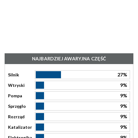
NAJBARDZIEJ AWARYJNA CZĘŚĆ
27%
Silnik
9%
Wtryski
9%
Pompa
9%
Sprzęgło
9%
Rozrząd
9%
Katalizator
9%
Elektronika