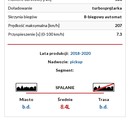
Doładowanie
turbosprężarka
Skrzynia biegów
8-biegowy automat
Prędkość maksymalna [km/h]
207
Przyspieszenie [s] (0-100 km/h)
7.3
Lata produkcji:
2018-2020
Nadwozie:
pickup
Segment:
SPALANIE
Miasto
Średnie
Trasa
b.d.
8.4L
b.d.