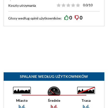
0.0/10
Koszty utrzymania
0
0
Głosy według
opinii
użytkowników:
SPALANIE WEDŁUG UŻYTKOWNIKÓW
Miasto
Średnie
Trasa
b.d.
b.d.
b.d.