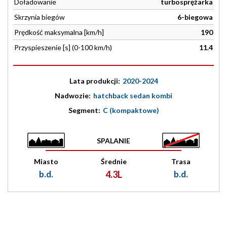
Doładowanie
turbosprężarka
Skrzynia biegów
6-biegowa
Prędkość maksymalna [km/h]
190
Przyspieszenie [s] (0-100 km/h)
11.4
Lata produkcji:
2020-2024
Nadwozie:
hatchback sedan kombi
Segment:
C (kompaktowe)
SPALANIE
Miasto
Średnie
Trasa
b.d.
4.3L
b.d.