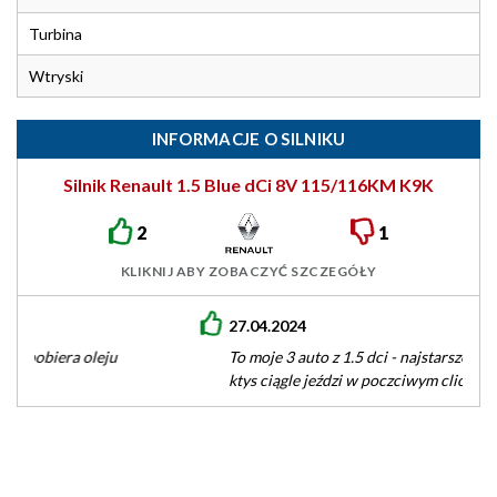
Turbina
Wtryski
INFORMACJE O SILNIKU
Silnik Renault 1.5 Blue dCi 8V 115/116KM K9K
2
1
KLIKNIJ ABY ZOBACZYĆ SZCZEGÓŁY
27.04.2024
To moje 3 auto z 1.5 dci - najstarsze z przebiegiem ponad 300
ktys ciągle jeździ w poczciwym clio :)…