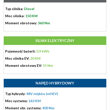
Typ silnika:
Diesel
Moc silnika:
150 KM
Moment obrotowy:
360 Nm
SILNIK ELEKTRYCZNY
Pojemność baterii:
0.9 kWh
Moc silnika EV:
20 KM
Moment obrotowy EV:
55 Nm
NAPĘD HYBRYDOWY
Typ hybrydy:
48V miękka (mHEV)
Moc systemu:
163 KM
Moment obr. systemu:
400 Nm