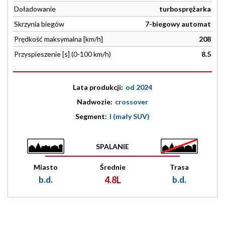
Doładowanie
turbosprężarka
Skrzynia biegów
7-biegowy automat
Prędkość maksymalna [km/h]
208
Przyspieszenie [s] (0-100 km/h)
8.5
Lata produkcji:
od 2024
Nadwozie:
crossover
Segment:
I (mały SUV)
SPALANIE
Miasto
Średnie
Trasa
b.d.
4.8L
b.d.