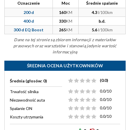
Oznaczenie
Moc
Średnie spalanie
200 d
160
KM
4.3
l/100km
400 d
330
KM
b.d.
300 d EQ Boost
265
KM
5.6
l/100km
Dane na tej stronie są zbiorem informacji z materiałów
prasowych oraz warsztatów i stanowią jedynie wartość
informacyjną
ŚREDNIA OCENA UŻYTKOWNIKÓW
(0.0)
Średnia (głosów: 0)
0.0/10
Trwałość silnika
0.0/10
Niezawodność auta
0.0/10
Spalanie ON
0.0/10
Koszty utrzymania