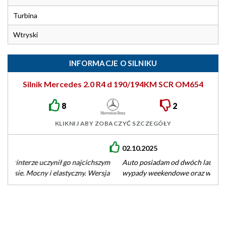
Turbina
Wtryski
INFORMACJE O SILNIKU
Silnik Mercedes 2.0 R4 d 190/194KM SCR OM654
8
2
KLIKNIJ ABY ZOBACZYĆ SZCZEGÓŁY
02.10.2025
Auto posiadam od dwóch lat, głownie dojazdy do pracy i
wypady weekendowe oraz wakacyjne. Dość twarde
zawieszenie ale szczerze polecam.