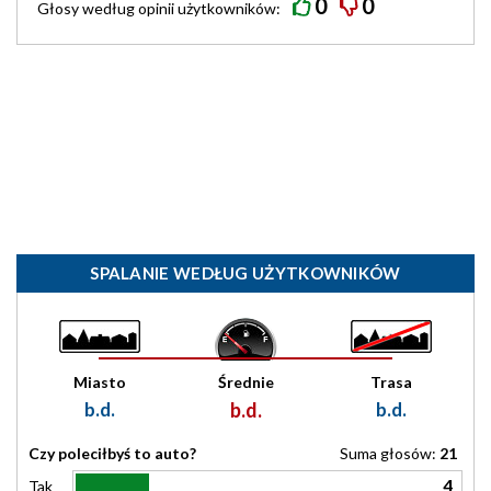
0
0
Głosy według
opinii
użytkowników:
SPALANIE WEDŁUG UŻYTKOWNIKÓW
Miasto
Średnie
Trasa
b.d.
b.d.
b.d.
Czy poleciłbyś to auto?
Suma głosów:
21
4
Tak