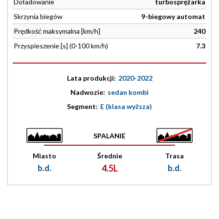
Doładowanie
turbosprężarka
Skrzynia biegów
9-biegowy automat
Prędkość maksymalna [km/h]
240
Przyspieszenie [s] (0-100 km/h)
7.3
Lata produkcji:
2020-2022
Nadwozie:
sedan kombi
Segment:
E (klasa wyższa)
SPALANIE
Miasto
Średnie
Trasa
b.d.
4.5L
b.d.