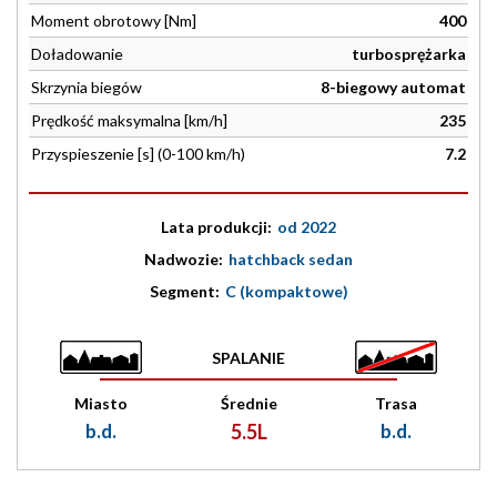
Moment obrotowy [Nm]
400
Doładowanie
turbosprężarka
Skrzynia biegów
8-biegowy automat
Prędkość maksymalna [km/h]
235
Przyspieszenie [s] (0-100 km/h)
7.2
Lata produkcji:
od 2022
Nadwozie:
hatchback sedan
Segment:
C (kompaktowe)
SPALANIE
Miasto
Średnie
Trasa
b.d.
5.5L
b.d.