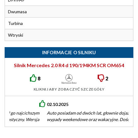
Dwumasa
Turbina
Wtryski
INFORMACJE O SILNIKU
Silnik Mercedes 2.0 R4 d 190/194KM SCR OM654
8
2
KLIKNIJ ABY ZOBACZYĆ SZCZEGÓŁY
02.10.2025
Auto posiadam od dwóch lat, głownie dojazdy do pracy i
wypady weekendowe oraz wakacyjne. Dość twarde
zawieszenie ale szczerze polecam.