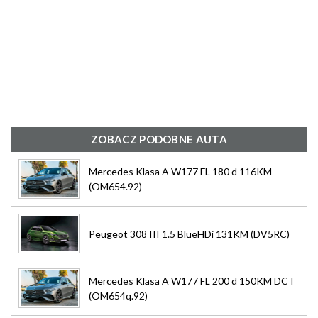
ZOBACZ PODOBNE AUTA
Mercedes Klasa A W177 FL 180 d 116KM
(OM654.92)
Peugeot 308 III 1.5 BlueHDi 131KM (DV5RC)
Mercedes Klasa A W177 FL 200 d 150KM DCT
(OM654q.92)