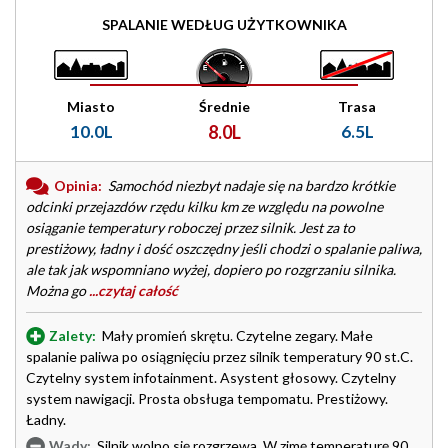
SPALANIE WEDŁUG UŻYTKOWNIKA
Miasto
Średnie
Trasa
10.0L
8.0L
6.5L
Opinia:
Samochód niezbyt nadaje się na bardzo krótkie
odcinki przejazdów rzędu kilku km ze względu na powolne
osiąganie temperatury roboczej przez silnik. Jest za to
prestiżowy, ładny i dość oszczędny jeśli chodzi o spalanie paliwa,
ale tak jak wspomniano wyżej, dopiero po rozgrzaniu silnika.
Można go
...czytaj całość
Zalety:
Mały promień skrętu. Czytelne zegary. Małe
spalanie paliwa po osiągnięciu przez silnik temperatury 90 st.C.
Czytelny system infotainment. Asystent głosowy. Czytelny
system nawigacji. Prosta obsługa tempomatu. Prestiżowy.
Ładny.
Wady:
Silnik wolno się rozgrzewa. W zimę temperaturę 90