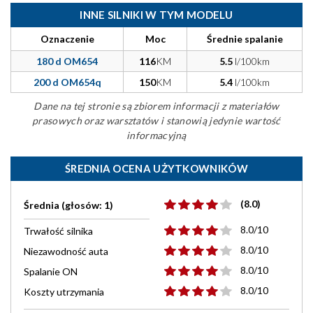
INNE SILNIKI W TYM MODELU
Oznaczenie
Moc
Średnie spalanie
180 d OM654
116
KM
5.5
l/100km
200 d OM654q
150
KM
5.4
l/100km
Dane na tej stronie są zbiorem informacji z materiałów
prasowych oraz warsztatów i stanowią jedynie wartość
informacyjną
ŚREDNIA OCENA UŻYTKOWNIKÓW
(8.0)
Średnia (głosów: 1)
8.0/10
Trwałość silnika
8.0/10
Niezawodność auta
8.0/10
Spalanie ON
8.0/10
Koszty utrzymania