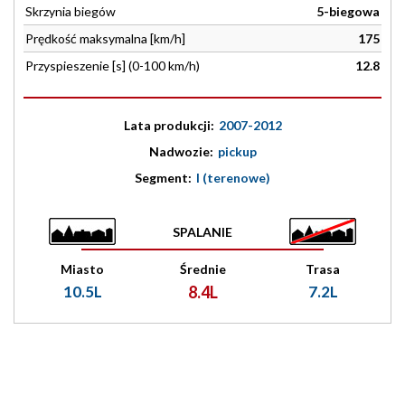
Skrzynia biegów
5-biegowa
Prędkość maksymalna [km/h]
175
Przyspieszenie [s] (0-100 km/h)
12.8
Lata produkcji:
2007-2012
Nadwozie:
pickup
Segment:
I (terenowe)
SPALANIE
Miasto
Średnie
Trasa
10.5L
8.4L
7.2L