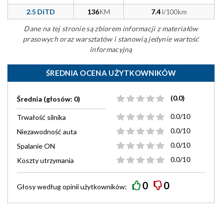
2.5 DiTD
136
KM
7.4
l/100km
Dane na tej stronie są zbiorem informacji z materiałów
prasowych oraz warsztatów i stanowią jedynie wartość
informacyjną
ŚREDNIA OCENA UŻYTKOWNIKÓW
(0.0)
Średnia (głosów: 0)
0.0/10
Trwałość silnika
0.0/10
Niezawodność auta
0.0/10
Spalanie ON
0.0/10
Koszty utrzymania
0
0
Głosy według
opinii
użytkowników: