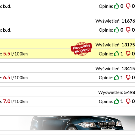
0
0
b.d.
e:
Opinie:
11676
Wyświetleń:
0
0
b.d.
e:
Opinie:
13175
Wyświetleń:
5.5
1
0
e:
l/100km
Opinie:
13415
Wyświetleń:
6.5
1
0
e:
l/100km
Opinie:
5498
Wyświetleń:
7.0
1
0
e:
l/100km
Opinie: