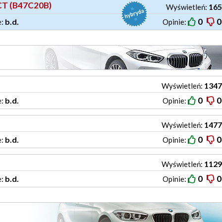
CT (B47C20B)
165
Wyświetleń:
0
0
b.d.
e:
Opinie:
1347
Wyświetleń:
0
0
b.d.
e:
Opinie:
1477
Wyświetleń:
0
0
b.d.
e:
Opinie:
1129
Wyświetleń:
0
0
b.d.
e:
Opinie: