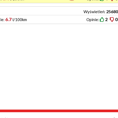
25680
Wyświetleń:
6.7
2
0
ie:
l/100km
Opinie: