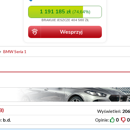
BMW Seria 1
B)
206
Wyświetleń:
0
0
b.d.
e:
Opinie: