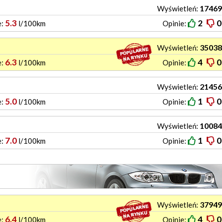
17469
Wyświetleń:
5.3
2
0
e:
l/100km
Opinie:
35038
Wyświetleń:
6.3
4
0
e:
l/100km
Opinie:
21456
Wyświetleń:
5.0
1
0
e:
l/100km
Opinie:
10084
Wyświetleń:
7.0
1
0
e:
l/100km
Opinie:
37949
Wyświetleń:
6.4
4
0
e:
l/100km
Opinie: