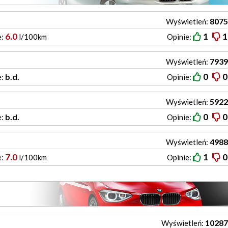
8075
Wyświetleń:
6.0
1
1
e:
l/100km
Opinie:
7939
Wyświetleń:
0
0
b.d.
e:
Opinie:
5922
Wyświetleń:
0
0
b.d.
e:
Opinie:
4988
Wyświetleń:
7.0
1
0
e:
l/100km
Opinie:
10287
Wyświetleń: