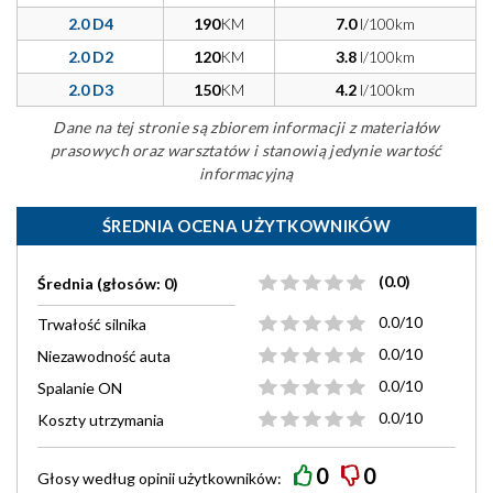
2.0 D4
190
KM
7.0
l/100km
2.0 D2
120
KM
3.8
l/100km
2.0 D3
150
KM
4.2
l/100km
Dane na tej stronie są zbiorem informacji z materiałów
prasowych oraz warsztatów i stanowią jedynie wartość
informacyjną
ŚREDNIA OCENA UŻYTKOWNIKÓW
(0.0)
Średnia (głosów: 0)
0.0/10
Trwałość silnika
0.0/10
Niezawodność auta
0.0/10
Spalanie ON
0.0/10
Koszty utrzymania
0
0
Głosy według
opinii
użytkowników: