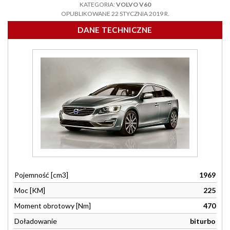
KATEGORIA:
VOLVO V60
OPUBLIKOWANE 22 STYCZNIA 2019 R.
DANE TECHNICZNE
Pojemność [cm3]
1969
Moc [KM]
225
Moment obrotowy [Nm]
470
Doładowanie
biturbo