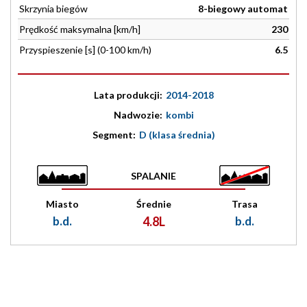
Skrzynia biegów
8-biegowy automat
Prędkość maksymalna [km/h]
230
Przyspieszenie [s] (0-100 km/h)
6.5
Lata produkcji:
2014-2018
Nadwozie:
kombi
Segment:
D (klasa średnia)
SPALANIE
Miasto
Średnie
Trasa
b.d.
4.8L
b.d.