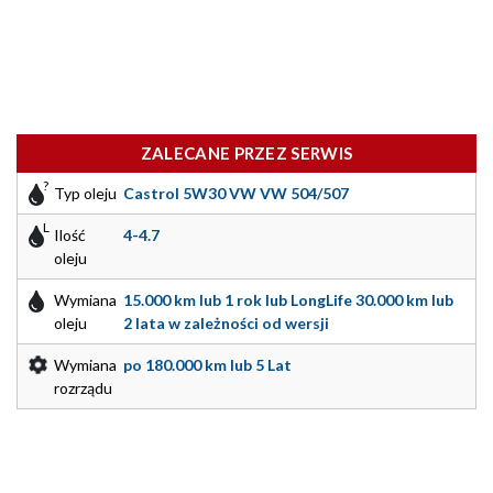
ZALECANE PRZEZ SERWIS
Typ oleju
Castrol 5W30 VW VW 504/507
Ilość
4-4.7
oleju
Wymiana
15.000 km lub 1 rok lub LongLife 30.000 km lub
oleju
2 lata w zależności od wersji
Wymiana
po 180.000 km lub 5 Lat
rozrządu