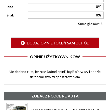
0%
Inne
0%
Brak
Suma głosów:
5
DODAJ OPINIĘ I OCEŃ SAMOCHÓD
OPINIE UŻYTKOWNIKÓW
Nie dodano tutaj jeszcze żadnej opinii, bądź pierwszy i podziel
się z nami swoimi spostrzeżeniami
ZOBACZ PODOBNE AUTA
Seat Alhambra III 2.0 TDI CR 170KM (CFGB)