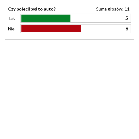
Czy poleciłbyś to auto?
Suma głosów:
11
5
Tak
6
Nie