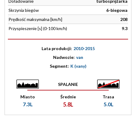
Doładowanie
turbosprężarka
Skrzynia biegów
6-biegowa
Prędkość maksymalna [km/h]
208
Przyspieszenie [s] (0-100 km/h)
9.3
Lata produkcji:
2010-2015
Nadwozie:
van
Segment:
K (vany)
SPALANIE
Miasto
Średnie
Trasa
7.3L
5.8L
5.0L