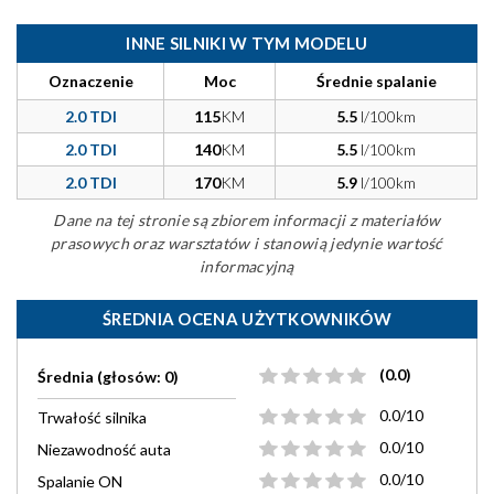
INNE SILNIKI W TYM MODELU
Oznaczenie
Moc
Średnie spalanie
2.0 TDI
115
KM
5.5
l/100km
2.0 TDI
140
KM
5.5
l/100km
2.0 TDI
170
KM
5.9
l/100km
Dane na tej stronie są zbiorem informacji z materiałów
prasowych oraz warsztatów i stanowią jedynie wartość
informacyjną
ŚREDNIA OCENA UŻYTKOWNIKÓW
(0.0)
Średnia (głosów: 0)
0.0/10
Trwałość silnika
0.0/10
Niezawodność auta
0.0/10
Spalanie ON