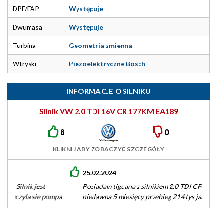
DPF/FAP
Występuje
Dwumasa
Występuje
Turbina
Geometria zmienna
Wtryski
Piezoelektryczne Bosch
INFORMACJE O SILNIKU
Silnik VW 2.0 TDI 16V CR 177KM EA189
8
0
KLIKNIJ ABY ZOBACZYĆ SZCZEGÓŁY
25.02.2024
Posiadam tiguana z silnikiem 2.0 TDI CFGC użytkuje od
niedawna 5 miesięcy przebieg 214 tys jak na razie nie ma…