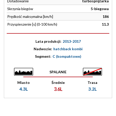
Doładowanie
turbosprężarka
Skrzynia biegów
5-biegowa
Prędkość maksymalna [km/h]
186
Przyspieszenie [s] (0-100 km/h)
11.3
Lata produkcji:
2013-2017
Nadwozie:
hatchback kombi
Segment:
C (kompaktowe)
SPALANIE
Miasto
Średnie
Trasa
4.3L
3.6L
3.2L