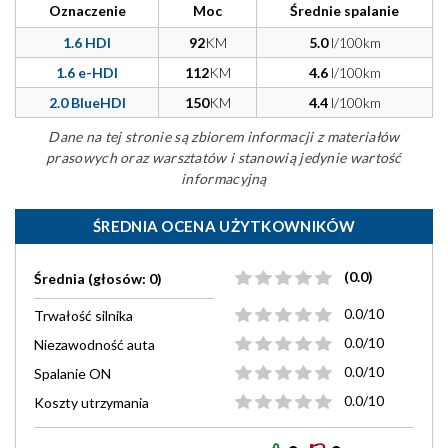
Oznaczenie
Moc
Średnie spalanie
1.6 HDI
92
KM
5.0
l/100km
1.6 e-HDI
112
KM
4.6
l/100km
2.0 BlueHDI
150
KM
4.4
l/100km
Dane na tej stronie są zbiorem informacji z materiałów
prasowych oraz warsztatów i stanowią jedynie wartość
informacyjną
ŚREDNIA OCENA UŻYTKOWNIKÓW
(0.0)
Średnia (głosów: 0)
0.0/10
Trwałość silnika
0.0/10
Niezawodność auta
0.0/10
Spalanie ON
0.0/10
Koszty utrzymania