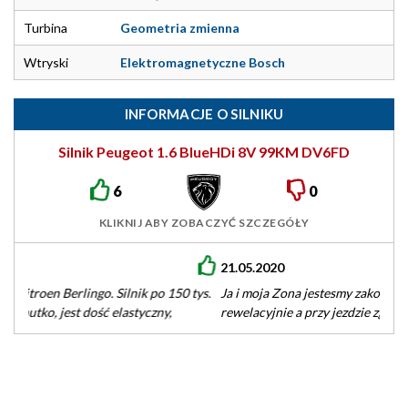
Turbina
Geometria zmienna
Wtryski
Elektromagnetyczne Bosch
INFORMACJE O SILNIKU
Silnik Peugeot 1.6 BlueHDi 8V 99KM DV6FD
6
0
KLIKNIJ ABY ZOBACZYĆ SZCZEGÓŁY
21.05.2020
Ja i moja Zona jestesmy zakochani w tym silniku. Pracuje
rewelacyjnie a przy jezdzie zgodnej z polskimi przepisami -
czyli…