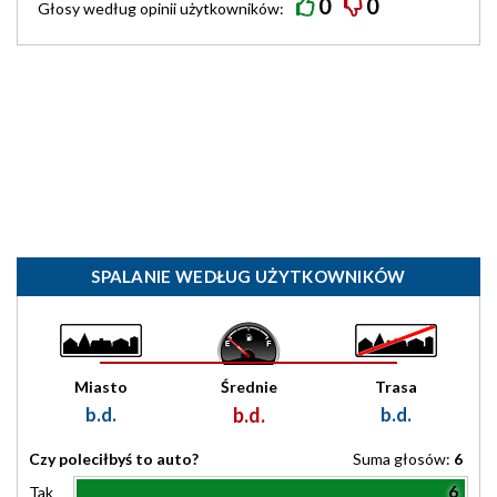
0
0
Głosy według
opinii
użytkowników:
SPALANIE WEDŁUG UŻYTKOWNIKÓW
Miasto
Średnie
Trasa
b.d.
b.d.
b.d.
Czy poleciłbyś to auto?
Suma głosów:
6
6
Tak