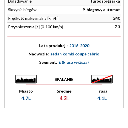
Doładowanie
turbosprężarka
Skrzynia biegów
9-biegowy automat
Prędkość maksymalna [km/h]
240
Przyspieszenie [s] (0-100 km/h)
7.3
Lata produkcji:
2016-2020
Nadwozie:
sedan kombi coupe cabrio
Segment:
E (klasa wyższa)
SPALANIE
Miasto
Średnie
Trasa
4.7L
4.3L
4.1L