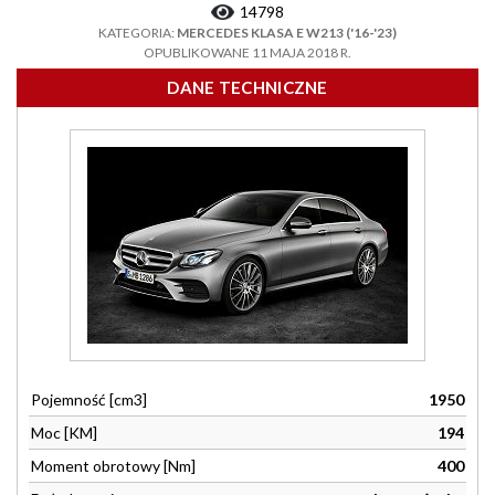
14798
KATEGORIA:
MERCEDES KLASA E W213 ('16-'23)
OPUBLIKOWANE 11 MAJA 2018 R.
DANE TECHNICZNE
Pojemność [cm3]
1950
Moc [KM]
194
Moment obrotowy [Nm]
400