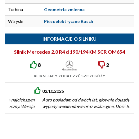
Turbina
Geometria zmienna
Wtryski
Piezoelektryczne Bosch
INFORMACJE O SILNIKU
Silnik Mercedes 2.0 R4 d 190/194KM SCR OM654
8
2
KLIKNIJ ABY ZOBACZYĆ SZCZEGÓŁY
02.10.2025
Auto posiadam od dwóch lat, głownie dojazdy do pracy i
wypady weekendowe oraz wakacyjne. Dość twarde
zawieszenie ale szczerze polecam.