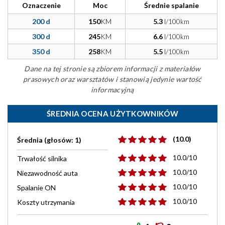
Oznaczenie
Moc
Średnie spalanie
200 d
150
KM
5.3
l/100km
300 d
245
KM
6.6
l/100km
350 d
258
KM
5.5
l/100km
Dane na tej stronie są zbiorem informacji z materiałów
prasowych oraz warsztatów i stanowią jedynie wartość
informacyjną
ŚREDNIA OCENA UŻYTKOWNIKÓW
(10.0)
Średnia (głosów: 1)
10.0/10
Trwałość silnika
10.0/10
Niezawodność auta
10.0/10
Spalanie ON
10.0/10
Koszty utrzymania