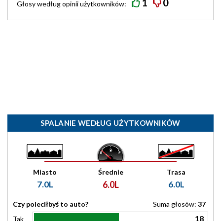
1
0
Głosy według
opinii
użytkowników:
SPALANIE WEDŁUG UŻYTKOWNIKÓW
Miasto
Średnie
Trasa
7.0L
6.0L
6.0L
Czy poleciłbyś to auto?
Suma głosów:
37
18
Tak