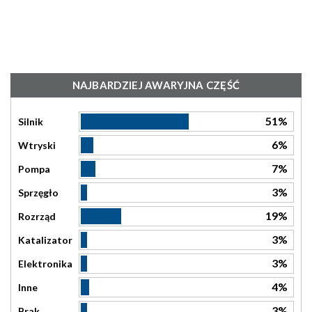
NAJBARDZIEJ AWARYJNA CZĘŚĆ
51%
Silnik
6%
Wtryski
7%
Pompa
3%
Sprzęgło
19%
Rozrząd
3%
Katalizator
3%
Elektronika
4%
Inne
3%
Brak