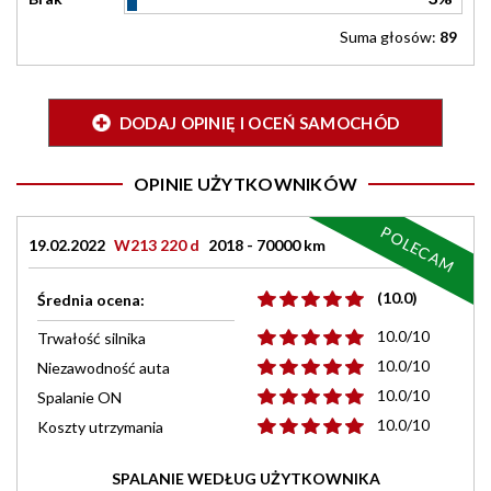
Suma głosów:
89
DODAJ OPINIĘ I OCEŃ SAMOCHÓD
OPINIE UŻYTKOWNIKÓW
POLECAM
19.02.2022
W213 220 d
2018 - 70000 km
(10.0)
Średnia ocena:
10.0/10
Trwałość silnika
10.0/10
Niezawodność auta
10.0/10
Spalanie ON
10.0/10
Koszty utrzymania
SPALANIE WEDŁUG UŻYTKOWNIKA