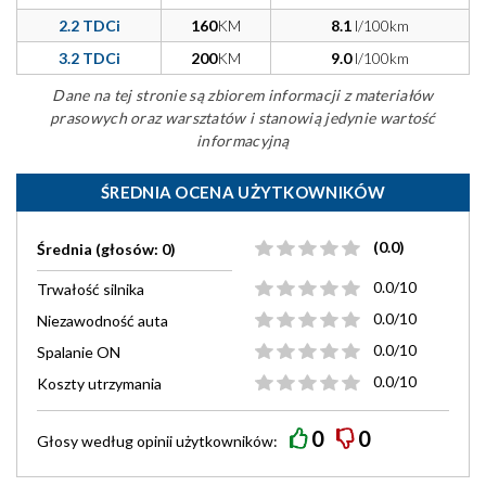
2.2 TDCi
160
KM
8.1
l/100km
3.2 TDCi
200
KM
9.0
l/100km
Dane na tej stronie są zbiorem informacji z materiałów
prasowych oraz warsztatów i stanowią jedynie wartość
informacyjną
ŚREDNIA OCENA UŻYTKOWNIKÓW
(0.0)
Średnia (głosów: 0)
0.0/10
Trwałość silnika
0.0/10
Niezawodność auta
0.0/10
Spalanie ON
0.0/10
Koszty utrzymania
0
0
Głosy według
opinii
użytkowników: