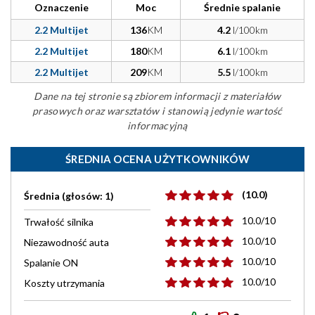
Oznaczenie
Moc
Średnie spalanie
2.2 Multijet
136
KM
4.2
l/100km
2.2 Multijet
180
KM
6.1
l/100km
2.2 Multijet
209
KM
5.5
l/100km
Dane na tej stronie są zbiorem informacji z materiałów
prasowych oraz warsztatów i stanowią jedynie wartość
informacyjną
ŚREDNIA OCENA UŻYTKOWNIKÓW
(10.0)
Średnia (głosów: 1)
10.0/10
Trwałość silnika
10.0/10
Niezawodność auta
10.0/10
Spalanie ON
10.0/10
Koszty utrzymania