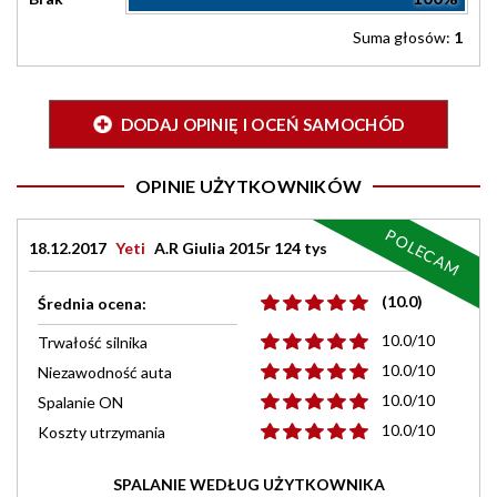
Suma głosów:
1
DODAJ OPINIĘ I OCEŃ SAMOCHÓD
OPINIE UŻYTKOWNIKÓW
POLECAM
18.12.2017
Yeti
A.R Giulia 2015r 124 tys
(10.0)
Średnia ocena:
10.0/10
Trwałość silnika
10.0/10
Niezawodność auta
10.0/10
Spalanie ON
10.0/10
Koszty utrzymania
SPALANIE WEDŁUG UŻYTKOWNIKA