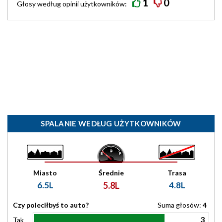
1
0
Głosy według
opinii
użytkowników:
SPALANIE WEDŁUG UŻYTKOWNIKÓW
Miasto
Średnie
Trasa
6.5L
5.8L
4.8L
Czy poleciłbyś to auto?
Suma głosów:
4
3
Tak