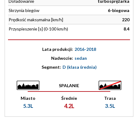
Doładowanie
turbosprężarka
Skrzynia biegów
6-biegowa
Prędkość maksymalna [km/h]
220
Przyspieszenie [s] (0-100 km/h)
8.4
Lata produkcji:
2016-2018
Nadwozie:
sedan
Segment:
D (klasa średnia)
SPALANIE
Miasto
Średnie
Trasa
5.3L
4.2L
3.5L