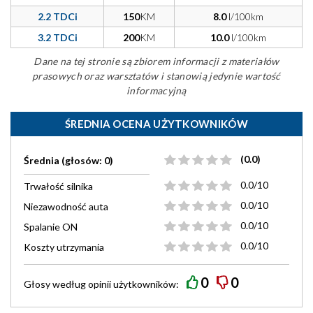
2.2 TDCi
150
KM
8.0
l/100km
3.2 TDCi
200
KM
10.0
l/100km
Dane na tej stronie są zbiorem informacji z materiałów
prasowych oraz warsztatów i stanowią jedynie wartość
informacyjną
ŚREDNIA OCENA UŻYTKOWNIKÓW
(0.0)
Średnia (głosów: 0)
0.0/10
Trwałość silnika
0.0/10
Niezawodność auta
0.0/10
Spalanie ON
0.0/10
Koszty utrzymania
0
0
Głosy według
opinii
użytkowników: