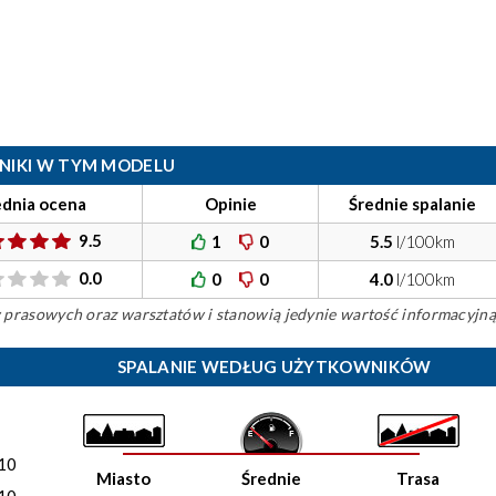
ILNIKI W TYM MODELU
ednia ocena
Opinie
Średnie spalanie
9.5
1
0
5.5
l/100km
0.0
0
0
4.0
l/100km
ów prasowych oraz warsztatów i stanowią jedynie wartość informacyjną
SPALANIE WEDŁUG UŻYTKOWNIKÓW
)
10
Miasto
Średnie
Trasa