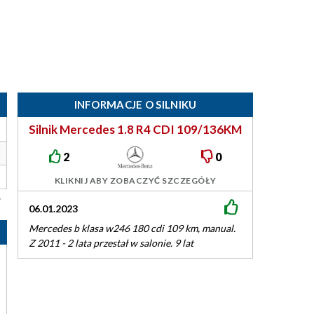
INFORMACJE O SILNIKU
Silnik Mercedes 1.8 R4 CDI 109/136KM
OM651
2
0
KLIKNIJ ABY ZOBACZYĆ SZCZEGÓŁY
06.01.2023
22.11.2015
Mercedes b klasa w246 180 cdi 109 km, manual.
Od 2012 mercedes
Z 2011 - 2 lata przestał w salonie. 9 lat
silniki Renault. Są 
użytkowania.…