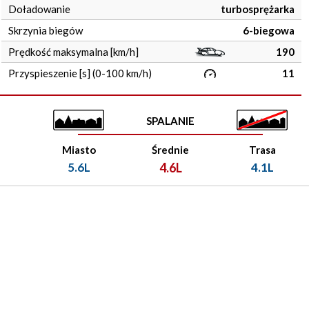
Doładowanie
turbosprężarka
Skrzynia biegów
6-biegowa
Prędkość maksymalna [km/h]
190
Przyspieszenie [s] (0-100 km/h)
11
SPALANIE
Miasto
Średnie
Trasa
5.6L
4.6L
4.1L