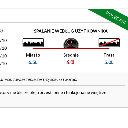
POLECAM
0)
SPALANIE WEDŁUG UŻYTKOWNIKA
0/10
0/10
Miasto
Średnie
Trasa
0/10
6.5L
6.0L
5.0L
0/10
amice, zawieszenie zestrojone na twardo.
tóry nie bierze oleju przestronne i funkcjonalne wnętrze