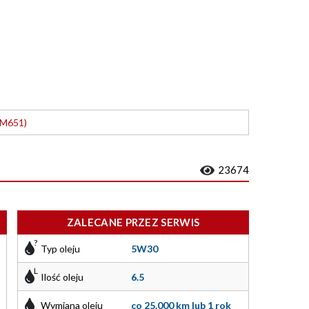
OM651)
23674
ZALECANE PRZEZ SERWIS
Typ oleju
5W30
Ilość oleju
6.5
Wymiana oleju
co 25.000 km lub 1 rok