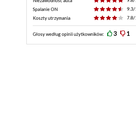
9.8/
Niezawodność auta
9.3/
Spalanie ON
7.8/
Koszty utrzymania
3
1
Głosy według
opinii
użytkowników: