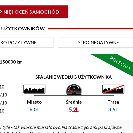
PINIĘ I OCEŃ SAMOCHÓD
IE UŻYTKOWNIKÓW
LKO
POZYTYWNE
TYLKO
NEGATYWNE
POLECAM
/ 150000 km
)
SPALANIE WEDŁUG UŻYTKOWNIKA
10
0/10
Miasto
Średnie
Trasa
0/10
6.0L
5.2L
3.5L
10
i i tyle - tak właśnie musiało być. Na trasie z górami po krajówce