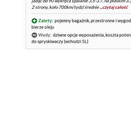
jadąc do 90 wykręca spalanie 3.5-3.7, na płaskim 3.
2 strony, koło 700km/tydz) średnie
...czytaj całość
Zalety:
pojemny bagażnik, przestronne i wygodn
bierze oleju
Wady:
dziwne opcje wyposażenia, koszta potenc
do spryskiwaczy (wchodzi 5L)