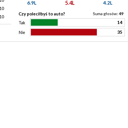
10
6.9L
5.4L
4.2L
10
Czy poleciłbyś to auto?
Suma głosów:
49
10
14
Tak
35
Nie