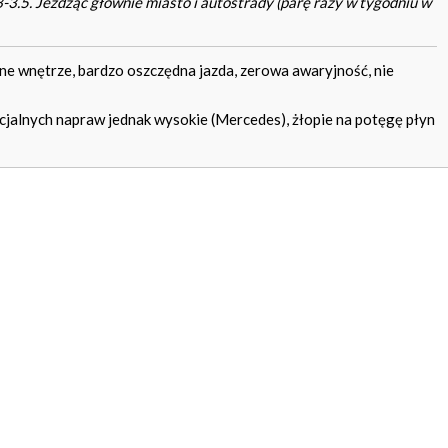
3-3.5. Jeżdżąc głównie miasto i autostrady (parę razy w tygodniu w
e wnętrze, bardzo oszczędna jazda, zerowa awaryjność, nie
jalnych napraw jednak wysokie (Mercedes), żłopie na potęgę płyn