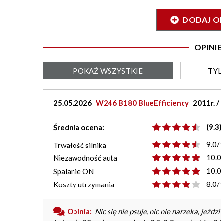
DODAJ O
OPIN
POKAŻ
WSZYSTKIE
TY
25.05.2026
W246 B180 BlueEfficiency
2011r. 
(9.3
Średnia ocena:
9.0/
Trwałość silnika
10.
Niezawodność auta
10.
Spalanie ON
8.0/
Koszty utrzymania
Opinia:
Nic się nie psuje, nic nie narzeka, jeźdz