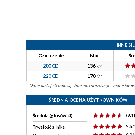
INNE S
Oznaczenie
Moc
Śr
200 CDI
136
KM
220 CDI
170
KM
Dane na tej stronie są zbiorem informacji z materiał
ŚREDNIA OCENA UŻYTKOWNIKÓW
(9.1
Średnia (głosów: 4)
9.5/
Trwałość silnika