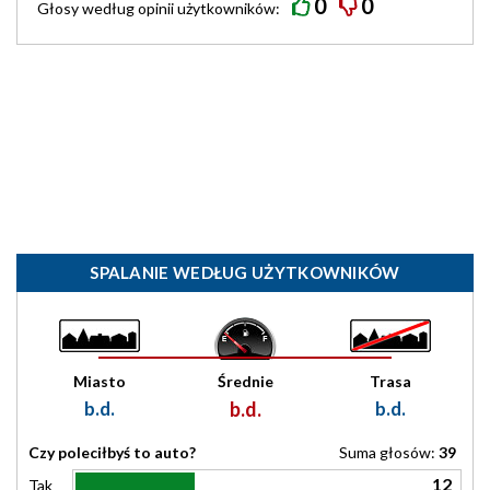
0
0
Głosy według
opinii
użytkowników:
SPALANIE WEDŁUG UŻYTKOWNIKÓW
Miasto
Średnie
Trasa
b.d.
b.d.
b.d.
Czy poleciłbyś to auto?
Suma głosów:
39
12
Tak