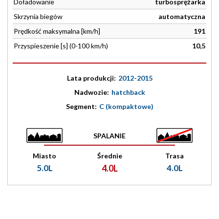
Doładowanie
turbosprężarka
Skrzynia biegów
automatyczna
Prędkość maksymalna [km/h]
191
Przyspieszenie [s] (0-100 km/h)
10,5
Lata produkcji:
2012-2015
Nadwozie:
hatchback
Segment:
C (kompaktowe)
SPALANIE
Miasto
Średnie
Trasa
5.0L
4.0L
4.0L