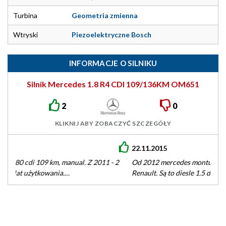
Turbina
Geometria zmienna
Wtryski
Piezoelektryczne Bosch
INFORMACJE O SILNIKU
Silnik Mercedes 1.8 R4 CDI 109/136KM OM651
2
0
KLIKNIJ ABY ZOBACZYĆ SZCZEGÓŁY
22.11.2015
Od 2012 mercedes montuje z takim oznaczeniem silniki
Renault. Są to diesle 1.5 dci oraz 1.6 dci.