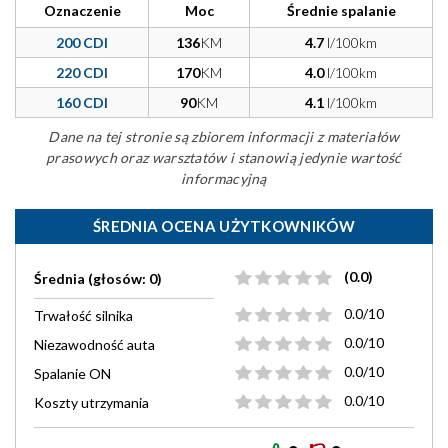
Oznaczenie
Moc
Średnie spalanie
200 CDI
136
KM
4.7
l/100km
220 CDI
170
KM
4.0
l/100km
160 CDI
90
KM
4.1
l/100km
Dane na tej stronie są zbiorem informacji z materiałów
prasowych oraz warsztatów i stanowią jedynie wartość
informacyjną
ŚREDNIA OCENA UŻYTKOWNIKÓW
(0.0)
Średnia (głosów: 0)
0.0/10
Trwałość silnika
0.0/10
Niezawodność auta
0.0/10
Spalanie ON
0.0/10
Koszty utrzymania