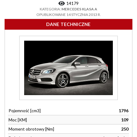
14179
KATEGORIA:
MERCEDES KLASA A
OPUBLIKOWANE 14 STYCZNIA 2013 R.
DANE TECHNICZNE
Pojemność [cm3]
1796
Moc [KM]
109
Moment obrotowy [Nm]
250