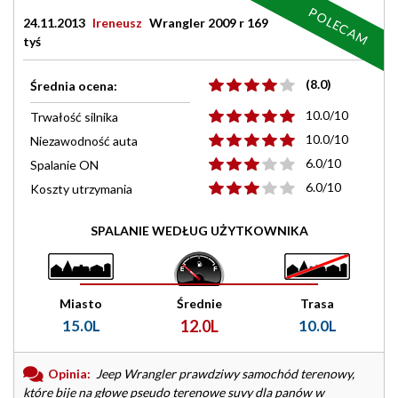
POLECAM
24.11.2013
Ireneusz
Wrangler 2009 r 169
tyś
(8.0)
Średnia ocena:
10.0/10
Trwałość silnika
10.0/10
Niezawodność auta
6.0/10
Spalanie ON
6.0/10
Koszty utrzymania
SPALANIE WEDŁUG UŻYTKOWNIKA
Miasto
Średnie
Trasa
15.0L
12.0L
10.0L
Opinia:
Jeep Wrangler prawdziwy samochód terenowy,
które bije na głowę pseudo terenowe suvy dla panów w