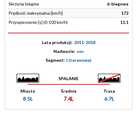
Skrzynia biegów
6-biegowa
Prędkość maksymalna [km/h]
172
Przyspieszenie [s] (0-100 km/h)
11.1
Lata produkcji:
2011-2018
Nadwozie:
suv
Segment:
I (terenowe)
SPALANIE
Miasto
Średnie
Trasa
8.5L
7.4L
6.7L